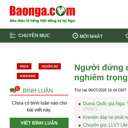
CHUYÊN MỤC
MỚI NHẤT
Trang chủ
Blockcha
Điểm tin chính
Dịch Covi
Người đứng đ
#NGA
#QUÂN SỰ
Cộng đồng
Thông ti
nghiêm trọng
#UKRAINE
Cuộc sống quanh ta
Khám phá
Quảng cáo
Chính trị
0
BÌNH LUẬN
Thứ hai 06/07/2026
16:44
GMT 
Chưa có bình luận nào cho
Duma Quốc gia Nga: Ý
(05/07)
bài viết này.
Kremlin đáp lại phát 
VIẾT BÌNH LUẬN
Chuyên gia: LLVT Ukra