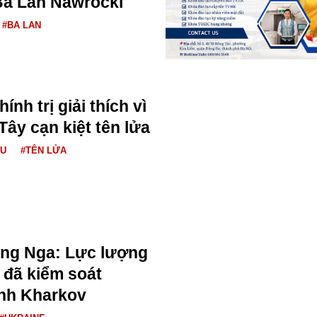
Ba Lan Nawrocki
#BA LAN
ính trị giải thích vì
ây cạn kiệt tên lửa
ÂU
#TÊN LỬA
ng Nga: Lực lượng
 đã kiểm soát
ỉnh Kharkov