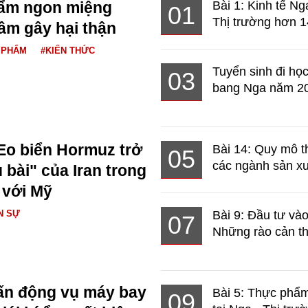
hẩm ngon miệng
Bài 1: Kinh tế Ng
01
Thị trường hơn 1
ầm gây hại thận
 PHẨM
#KIẾN THỨC
Tuyển sinh đi học
03
bang Nga năm 2
Eo biển Hormuz trở
Bài 14: Quy mô t
05
các ngành sản xuấ
 bài" của Iran trong
 với Mỹ
N SỰ
Bài 9: Đầu tư và
07
Những rào cản th
ấn động vụ máy bay
Bài 5: Thực phẩm
09