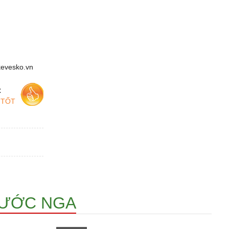
kevesko.vn
c
 TỐT
NƯỚC NGA