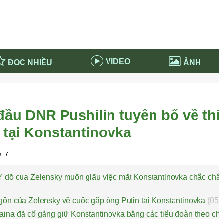
VIDEO
ĐỌC NHIỀU
ẢNH
in và ứng dụng
Tiêu điểm Covid-19
d-19 tại Nga
Thời sự
ầu DNR Pushilin tuyên bố về thi
n nước Nga
NABU EDUCATION
 tại Konstantinovka
 nước Nga
Tử vi hàng ngày
 Nga - Việt Nam
Phân tích chính trị
+ 7
 đồ của Zelensky muốn giấu việc mất Konstantinovka chắc chắn
ngôn của Zelensky về cuộc gặp ông Putin tại Konstantinovka
(05
ina đã cố gắng giữ Konstantinovka bằng các tiểu đoàn theo c