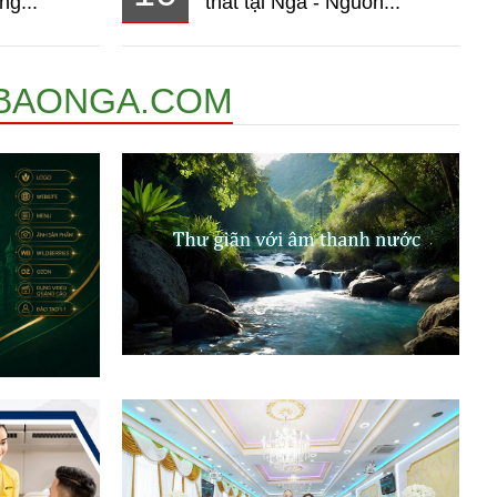
ng...
thất tại Nga - Nguồn...
BAONGA.COM