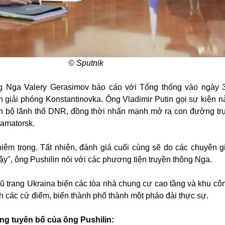
© Sputnik
 Nga Valery Gerasimov báo cáo với Tổng thống vào ngày 3
 giải phóng Konstantinovka. Ông Vladimir Putin gọi sự kiện nà
àn bộ lãnh thổ DNR, đồng thời nhấn mạnh mở ra con đường trự
ramatorsk.
nghiêm trọng. Tất nhiên, đánh giá cuối cùng sẽ do các chuyên g
ậy", ông Pushilin nói với các phương tiện truyền thông Nga.
 trang Ukraina biến các tòa nhà chung cư cao tầng và khu cô
h các cứ điểm, biến thành phố thành một pháo đài thực sự.
ng tuyên bố của ông Pushilin: