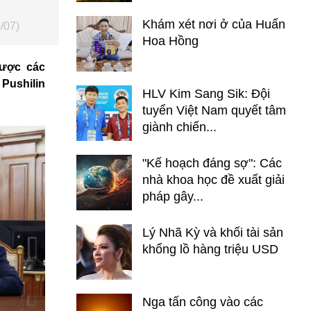
Khám xét nơi ở của Huấn
/07)
Hoa Hồng
được các
Pushilin
HLV Kim Sang Sik: Đội
tuyển Việt Nam quyết tâm
giành chiến...
"Kế hoạch đáng sợ": Các
nhà khoa học đề xuất giải
pháp gây...
Lý Nhã Kỳ và khối tài sản
khổng lồ hàng triệu USD
Nga tấn công vào các