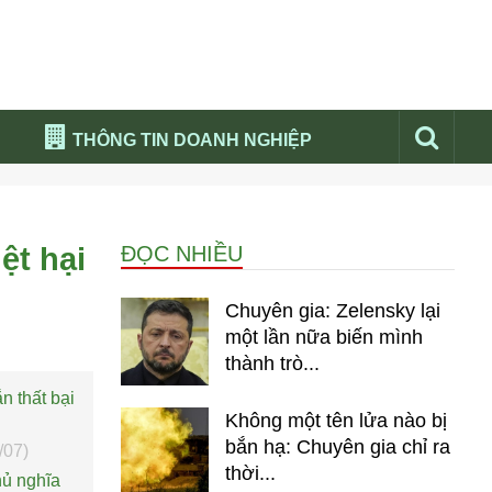
THÔNG TIN DOANH NGHIỆP
Đừng bỏ lỡ
Nổi bật báo nga
ệt hại
ĐỌC NHIỀU
Thư viện media
Phân tích thị trường Nga 2026
Chuyên gia: Zelensky lại
một lần nữa biến mình
thành trò...
 thất bại
Không một tên lửa nào bị
bắn hạ: Chuyên gia chỉ ra
/07)
thời...
hủ nghĩa