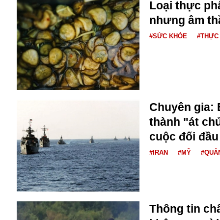
Bulagria
Loại thực p
nhưng âm th
#SỨC KHỎE
#THỰC
Crimea
Chính trị
Công nghệ
Chuyện hay
Chuyện lạ
Cuộc sống quanh ta
Chuyên gia: 
Casino
thành "át chủ
Chiến tranh thương mại
cuộc đối đầu
Chi hội phụ nữ TTTM Mátxcơva
Chính trị Nga
#IRAN
#MỸ
#QUÂ
Chợ Vòm
Cảnh sát
Cấm bay
Cao tốc
Thông tin ch
Canada