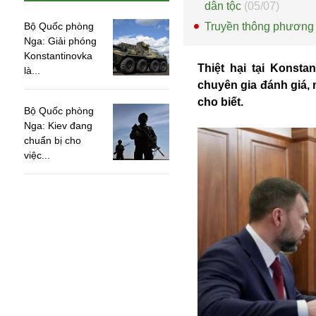
dân tộc
(05/07)
Bộ Quốc phòng
Truyền thông phương 
Nga: Giải phóng
Konstantinovka
Thiệt hại tại Konsta
là...
chuyên gia đánh giá,
cho biết.
Bộ Quốc phòng
Nga: Kiev đang
chuẩn bị cho
việc...
An ninh
Anh
Australia
Amazon
Army Games
Apple