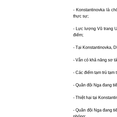
- Konstantinovka là c
thực sự;
- Lực lượng Vũ trang 
điểm;
- Tại Konstantinovka, 
Bói toán
Bóng đá
- Vẫn có khả năng sơ t
Bill Gates
BĐS
- Các điểm tạm trú tạm
Bí ẩn
Bitcoin
- Quân đội Nga đang tiế
Bamboo Airways
Báo Nga có gì?
- Thiệt hại tại Konstant
Biển Đông
Barrack Obama
- Quân đội Nga đang ti
Bắc Kinh
phóng;