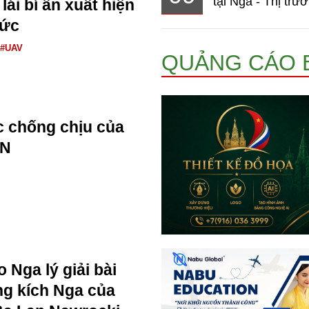
tại Nga - Thị trườ
ái bí ẩn xuất hiện
Đức
#UAV
QUẢNG CÁO 
 chống chịu của
AN
 Nga lý giải bài
ng kích Nga của