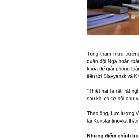
Alibaba
Angela Merkel
Aeroflot
ASEAN
Argentina
Ai
Azovstal
Tổng tham mưu trưởng
quân đội Nga hoàn toàn
khóa để giải phóng to
tiến tới Slavyansk và K
"Thiệt hại là rất, rất 
sau khi có cơ hội như v
Theo ông, Lực lượng Vũ
tại Konstantinovka thàn
Những điểm chính tro