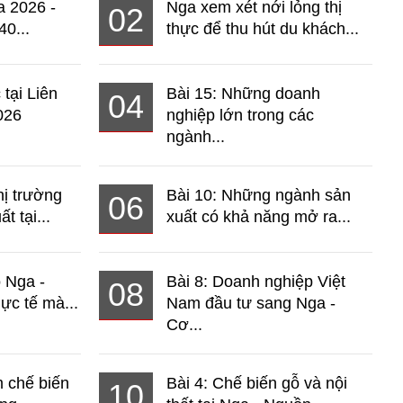
a 2026 -
Nga xem xét nới lỏng thị
02
40...
thực để thu hút du khách...
 tại Liên
Bài 15: Những doanh
04
026
nghiệp lớn trong các
ngành...
hị trường
Bài 10: Những ngành sản
06
t tại...
xuất có khả năng mở ra...
o Nga -
Bài 8: Doanh nghiệp Việt
08
ực tế mà...
Nam đầu tư sang Nga -
Cơ...
 chế biến
Bài 4: Chế biến gỗ và nội
10