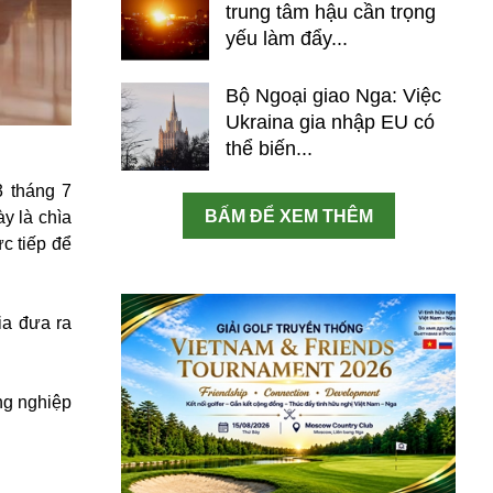
trung tâm hậu cần trọng
yếu làm đẩy...
Bộ Ngoại giao Nga: Việc
Ukraina gia nhập EU có
thể biến...
 tháng 7
BẤM ĐỂ XEM THÊM
y là chìa
c tiếp để
ia đưa ra
ng nghiệp