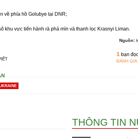
ến về phía hồ Golubye tại DNR;
số khu vực tiến hành rà phá mìn và thanh lọc Krasnyi Liman.
Nguồn:
1
bạn đọ
VIẾT
ĐÁNH GIÁ
AN
UKRAINE
THÔNG TIN 