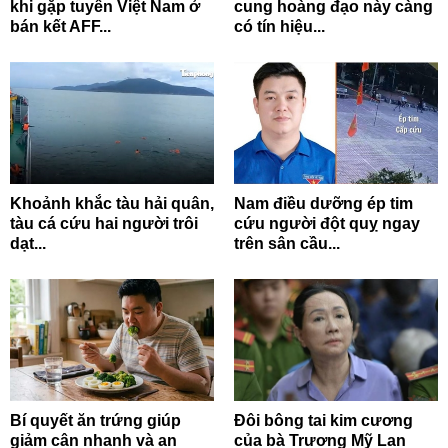
khi gặp tuyển Việt Nam ở
cung hoàng đạo này càng
bán kết AFF...
có tín hiệu...
Khoảnh khắc tàu hải quân,
Nam điều dưỡng ép tim
tàu cá cứu hai người trôi
cứu người đột quỵ ngay
dạt...
trên sân cầu...
Bí quyết ăn trứng giúp
Đôi bông tai kim cương
giảm cân nhanh và an
của bà Trương Mỹ Lan