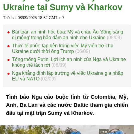
Ukraine tại Sumy và Kharkov
Thứ hai 08/09/2025
18:52
GMT + 7
Bài toán an ninh hóc búa: Mỹ và châu Âu 'đồng sàng
dị mộng' trong bảo đảm an ninh cho Ukraine
(08/09)
Thực tế phức tạp bên trong việc Mỹ viện trợ cho
Ukraine dưới thời ông Trump
(06/09)
Tổng thống Putin: Lợi ích an ninh của Nga và Ukraine
không thể tách rời
(06/09)
Nga khẳng định lập trường về việc Ukraine gia nhập
EU và NATO
(02/09)
Tình báo Nga cáo buộc lính từ Colombia, Mỹ,
Anh, Ba Lan và các nước Baltic tham gia chiến
đấu tại mặt trận Sumy và Kharkov.