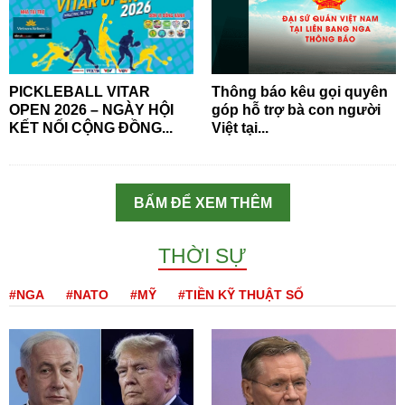
PICKLEBALL VITAR
Thông báo kêu gọi quyên
OPEN 2026 – NGÀY HỘI
góp hỗ trợ bà con người
KẾT NỐI CỘNG ĐỒNG...
Việt tại...
BẤM ĐỂ XEM THÊM
THỜI SỰ
#NGA
#NATO
#MỸ
#TIỀN KỸ THUẬT SỐ