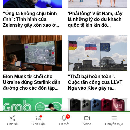
“Ông ta không chịu bình
'Phải lòng' Việt Nam, đây
tĩnh”: Tình hình của
là những lý do du khách
Zelensky gây xôn xao ở...
quốc tế kìn kìn đổ...
Elon Musk từ chối cho
"Thất bại hoàn toàn".
Ukraine dùng Starlink dẫn
Cuộc tấn công của LLVT
đường cho các đòn tập...
Nga vào Kiev gây ra...
7+
Chia sẻ
Bình luận
Tin mới
Video
Chuyên mục