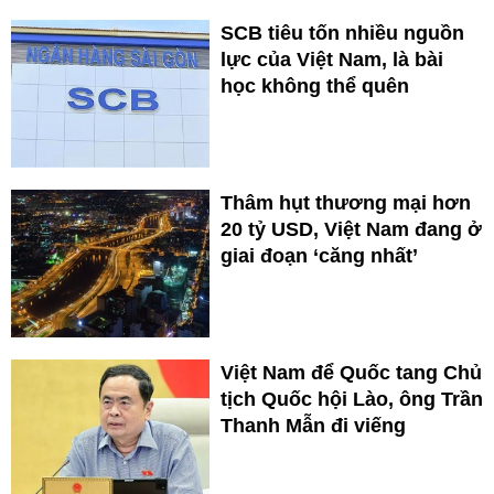
SCB tiêu tốn nhiều nguồn
lực của Việt Nam, là bài
học không thể quên
Thâm hụt thương mại hơn
20 tỷ USD, Việt Nam đang ở
giai đoạn ‘căng nhất’
Việt Nam để Quốc tang Chủ
tịch Quốc hội Lào, ông Trần
Thanh Mẫn đi viếng