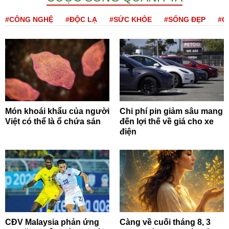
#CÔNG NGHỆ
#ĐỘC LẠ
#SỨC KHỎE
#SỐNG ĐẸP
#Q
Món khoái khẩu của người
Chi phí pin giảm sâu mang
Việt có thể là ổ chứa sán
đến lợi thế về giá cho xe
điện
CĐV Malaysia phản ứng
Càng về cuối tháng 8, 3