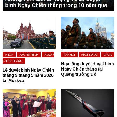
binh Ngày Chiến thắng trong 10 năm qua
#NGA
#DUYỆT BINH
#NGÀY
#XÃ HỘI
#ĐỜI SỐNG
#NGA
CHIẾN THẮNG
Nga tổng duyệt duyệt binh
Ngày Chiến thắng tại
Lễ duyệt binh Ngày Chiến
Quảng trường Đỏ
thắng 9 tháng 5 năm 2026
tại Moskva