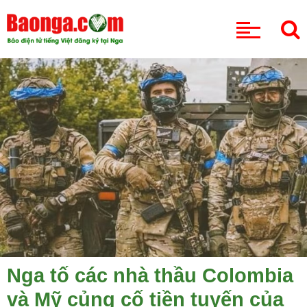
CHUYÊN MỤC
Nga tố các nhà thầu Colombia
và Mỹ củng cố tiền tuyến của