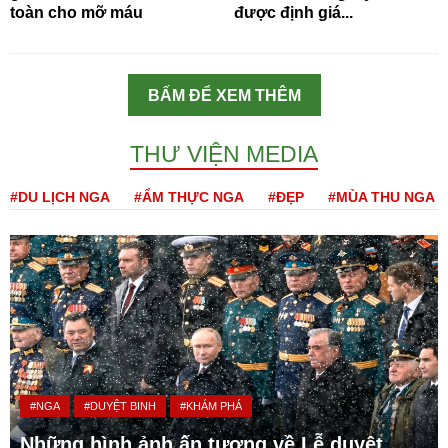
toàn cho mỡ máu
được định giá...
BẤM ĐỂ XEM THÊM
THƯ VIỆN MEDIA
#DU LỊCH NGA
#ẨM THỰC NGA
#ĐẸP
#MÙA THU NGA
#NGA
#DUYỆT BINH
#KHÁM PHÁ
Những hình ảnh ấn tượng về Lễ duyệt