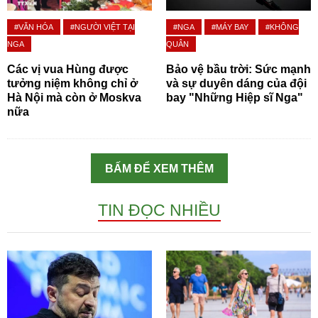
#VĂN HÓA
#NGƯỜI VIỆT TẠI
#NGA
#MÁY BAY
#KHÔNG
NGA
QUÂN
Các vị vua Hùng được
Bảo vệ bầu trời: Sức mạnh
tưởng niệm không chỉ ở
và sự duyên dáng của đội
Hà Nội mà còn ở Moskva
bay "Những Hiệp sĩ Nga"
nữa
BẤM ĐỂ XEM THÊM
TIN ĐỌC NHIỀU