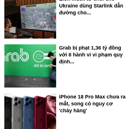
Ukraine dùng Starlink dẫn
đường cho...
Grab bị phạt 1,36 tỷ đồng
với 6 hành vi vi phạm quy
định...
iPhone 18 Pro Max chưa ra
mắt, song có nguy cơ
'cháy hàng'