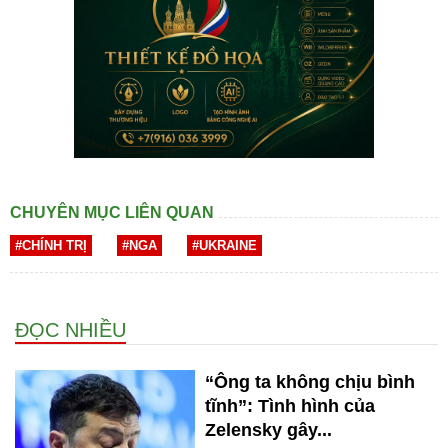
CHUYÊN MỤC LIÊN QUAN
#CHÍNH TRỊ
#NGA
#UKRAINE
ĐỌC NHIỀU
“Ông ta không chịu bình
tĩnh”: Tình hình của
Zelensky gây...