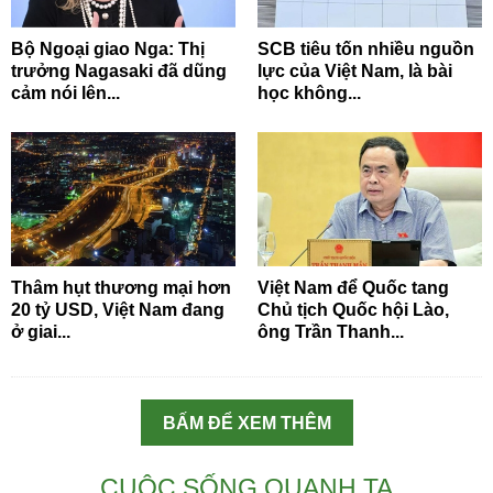
Bộ Ngoại giao Nga: Thị
SCB tiêu tốn nhiều nguồn
trưởng Nagasaki đã dũng
lực của Việt Nam, là bài
cảm nói lên...
học không...
Thâm hụt thương mại hơn
Việt Nam để Quốc tang
20 tỷ USD, Việt Nam đang
Chủ tịch Quốc hội Lào,
ở giai...
ông Trần Thanh...
BẤM ĐỂ XEM THÊM
CUỘC SỐNG QUANH TA