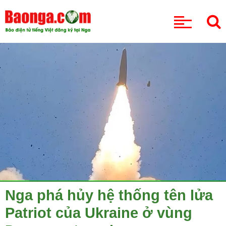
CHUYÊN MỤC
Nga phá hủy hệ thống tên lửa
Patriot của Ukraine ở vùng