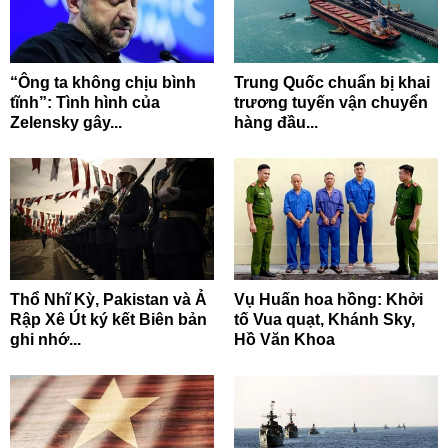
“Ông ta không chịu bình
Trung Quốc chuẩn bị khai
tĩnh”: Tình hình của
trương tuyến vận chuyển
Zelensky gây...
hàng đầu...
Thổ Nhĩ Kỳ, Pakistan và Ả
Vụ Huấn hoa hồng: Khởi
Rập Xê Út ký kết Biên bản
tố Vua quạt, Khánh Sky,
ghi nhớ...
Hồ Văn Khoa