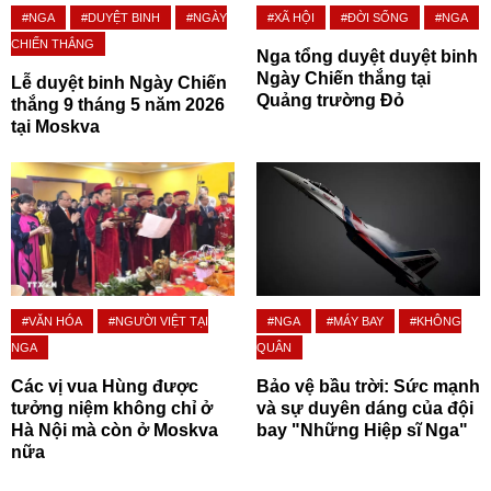
#NGA
#DUYỆT BINH
#NGÀY
#XÃ HỘI
#ĐỜI SỐNG
#NGA
CHIẾN THẮNG
Nga tổng duyệt duyệt binh
Ngày Chiến thắng tại
Lễ duyệt binh Ngày Chiến
Quảng trường Đỏ
thắng 9 tháng 5 năm 2026
tại Moskva
#VĂN HÓA
#NGƯỜI VIỆT TẠI
#NGA
#MÁY BAY
#KHÔNG
NGA
QUÂN
Các vị vua Hùng được
Bảo vệ bầu trời: Sức mạnh
tưởng niệm không chỉ ở
và sự duyên dáng của đội
Hà Nội mà còn ở Moskva
bay "Những Hiệp sĩ Nga"
nữa