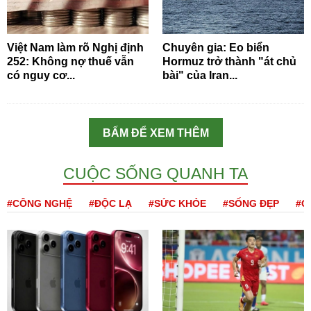
Việt Nam làm rõ Nghị định
Chuyên gia: Eo biển
252: Không nợ thuế vẫn
Hormuz trở thành "át chủ
có nguy cơ...
bài" của Iran...
BẤM ĐỂ XEM THÊM
CUỘC SỐNG QUANH TA
#CÔNG NGHỆ
#ĐỘC LẠ
#SỨC KHỎE
#SỐNG ĐẸP
#Q