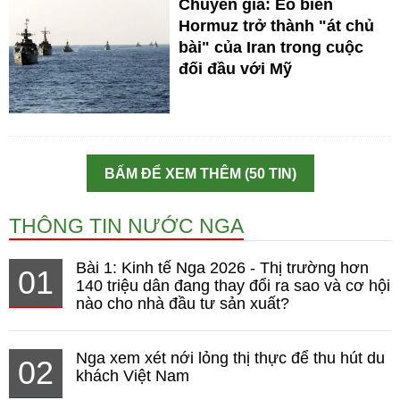
Chuyên gia: Eo biển
Hormuz trở thành "át chủ
bài" của Iran trong cuộc
đối đầu với Mỹ
BẤM ĐỂ XEM THÊM (50 TIN)
THÔNG TIN NƯỚC NGA
Bài 1: Kinh tế Nga 2026 - Thị trường hơn
01
140 triệu dân đang thay đổi ra sao và cơ hội
nào cho nhà đầu tư sản xuất?
Nga xem xét nới lỏng thị thực để thu hút du
02
khách Việt Nam