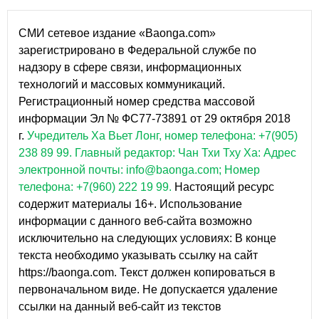
СМИ сетевое издание «Baonga.com»
зарегистрировано в Федеральной службе по
надзору в сфере связи, информационных
технологий и массовых коммуникаций.
Регистрационный номер средства массовой
информации Эл № ФС77-73891 от 29 октября 2018
г.
Учредитель Ха Вьет Лонг, номер телефона: +7(905)
238 89 99.
Главный редактор: Чан Тхи Тху Ха: Адрес
электронной почты: info@baonga.com; Номер
телефона: +7(960) 222 19 99.
Настоящий ресурс
содержит материалы 16+. Использование
информации с данного веб-сайта возможно
исключительно на следующих условиях: В конце
текста необходимо указывать ссылку на сайт
https://baonga.com. Текст должен копироваться в
первоначальном виде. Не допускается удаление
ссылки на данный веб-сайт из текстов