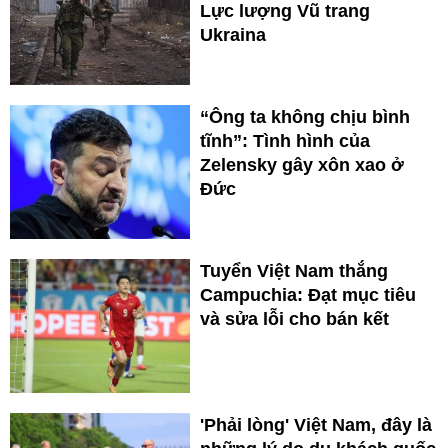
Lực lượng Vũ trang
Ukraina
“Ông ta không chịu bình
tĩnh”: Tình hình của
Zelensky gây xôn xao ở
Đức
Tuyển Việt Nam thắng
Campuchia: Đạt mục tiêu
và sửa lỗi cho bán kết
'Phải lòng' Việt Nam, đây là