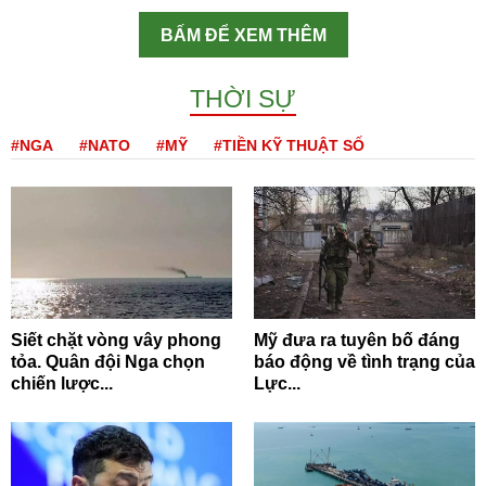
BẤM ĐỂ XEM THÊM
THỜI SỰ
#NGA
#NATO
#MỸ
#TIỀN KỸ THUẬT SỐ
Siết chặt vòng vây phong
Mỹ đưa ra tuyên bố đáng
tỏa. Quân đội Nga chọn
báo động về tình trạng của
chiến lược...
Lực...