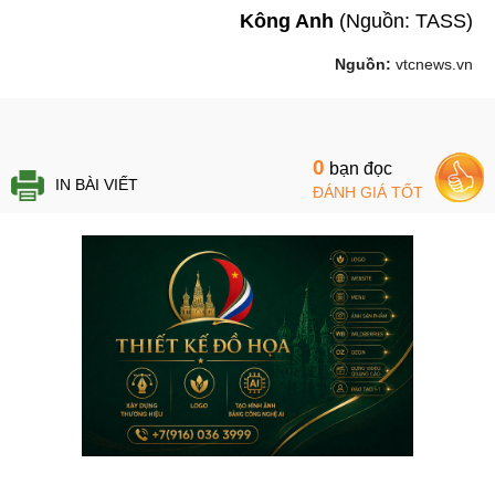
Kông Anh
(Nguồn: TASS)
Nguồn:
vtcnews.vn
0
bạn đọc
IN BÀI VIẾT
ĐÁNH GIÁ TỐT