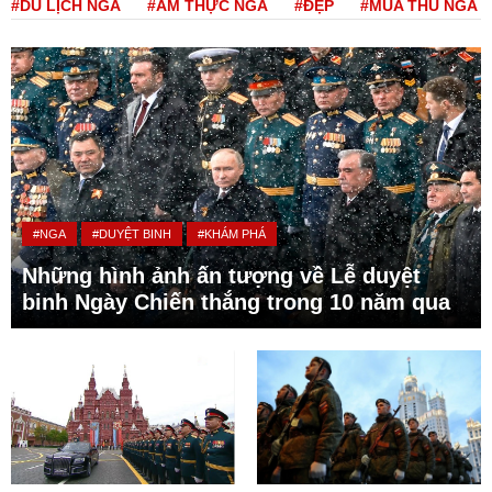
#DU LỊCH NGA
#ẨM THỰC NGA
#ĐẸP
#MÙA THU NGA
#NGA
#DUYỆT BINH
#KHÁM PHÁ
Những hình ảnh ấn tượng về Lễ duyệt
binh Ngày Chiến thắng trong 10 năm qua