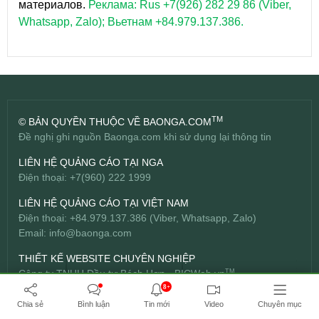
материалов.
Реклама: Rus +7(926) 282 29 86 (Viber,
Whatsapp, Zalo); Вьетнам +84.979.137.386.
TM
© BẢN QUYỀN THUỘC VỀ BAONGA.COM
Đề nghị ghi nguồn Baonga.com khi sử dụng lại thông tin
LIÊN HỆ QUẢNG CÁO TẠI NGA
Điện thoại: +7(960) 222 1999
LIÊN HỆ QUẢNG CÁO TẠI VIỆT NAM
Điện thoại: +84.979.137.386 (Viber, Whatsapp, Zalo)
Email:
info@baonga.com
THIẾT KẾ WEBSITE CHUYÊN NGHIỆP
Công ty TNHH Đầu tư Bách Hợp -
BICWeb.vn
TM
8+
Chia sẻ
Bình luận
Tin mới
Video
Chuyên mục