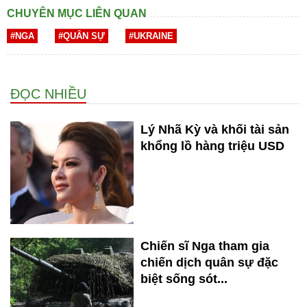
CHUYÊN MỤC LIÊN QUAN
#NGA
#QUÂN SỰ
#UKRAINE
ĐỌC NHIỀU
Lý Nhã Kỳ và khối tài sản
khổng lồ hàng triệu USD
Chiến sĩ Nga tham gia
chiến dịch quân sự đặc
biệt sống sót...