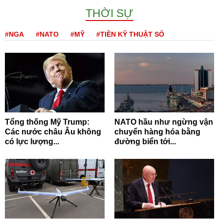
THỜI SỰ
#NGA
#NATO
#MỸ
#TIỀN KỸ THUẬT SỐ
Tổng thống Mỹ Trump:
NATO hầu như ngừng vận
Các nước châu Âu không
chuyển hàng hóa bằng
có lực lượng...
đường biển tới...