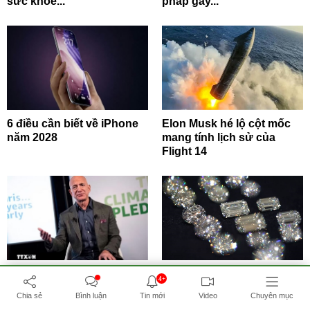
sức khỏe...
pháp gây...
6 điều cần biết về iPhone
Elon Musk hé lộ cột mốc
năm 2028
mang tính lịch sử của
Flight 14
Tỷ phú Jeff Bezos bán 15
Kim cương tổng hợp đe
4+
triệu cổ phiếu Amazon trị
dọa thị trường kim cương
Chia sẻ
Bình luận
Tin mới
Video
Chuyên mục
giá hơn...
tự nhiên