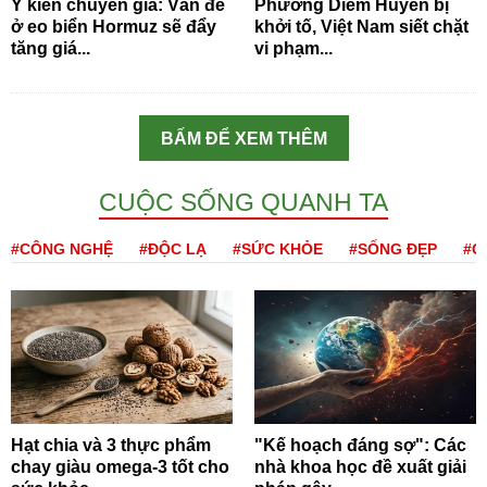
Ý kiến chuyên gia: Vấn đề
Phương Diễm Huyền bị
ở eo biển Hormuz sẽ đẩy
khởi tố, Việt Nam siết chặt
tăng giá...
vi phạm...
BẤM ĐỂ XEM THÊM
CUỘC SỐNG QUANH TA
#CÔNG NGHỆ
#ĐỘC LẠ
#SỨC KHỎE
#SỐNG ĐẸP
#Q
Hạt chia và 3 thực phẩm
"Kế hoạch đáng sợ": Các
chay giàu omega-3 tốt cho
nhà khoa học đề xuất giải