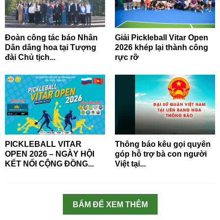
Đoàn công tác báo Nhân
Giải Pickleball Vitar Open
Dân dâng hoa tại Tượng
2026 khép lại thành công
đài Chủ tịch...
rực rỡ
PICKLEBALL VITAR
Thông báo kêu gọi quyên
OPEN 2026 – NGÀY HỘI
góp hỗ trợ bà con người
KẾT NỐI CỘNG ĐỒNG...
Việt tại...
BẤM ĐỂ XEM THÊM