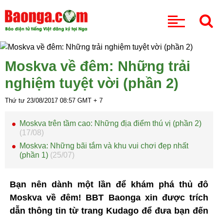
CHUYÊN MỤC
Moskva về đêm: Những trải
nghiệm tuyệt vời (phần 2)
Thứ tư 23/08/2017
08:57
GMT + 7
Moskva trên tầm cao: Những địa điểm thú vị (phần 2)
(17/08)
Moskva: Những bãi tắm và khu vui chơi đẹp nhất
(phần 1)
(25/07)
Bạn nên dành một lần để khám phá thủ đô
Moskva về đêm! BBT Baonga xin được trích
dẫn thông tin từ trang Kudago để đưa bạn đến