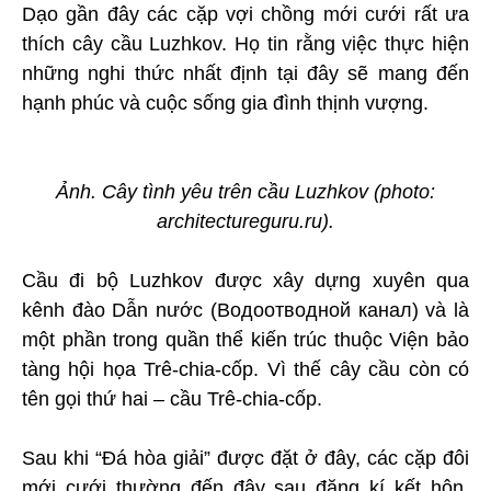
Dạo gần đây các cặp vợi chồng mới cưới rất ưa
thích cây cầu Luzhkov. Họ tin rằng việc thực hiện
những nghi thức nhất định tại đây sẽ mang đến
hạnh phúc và cuộc sống gia đình thịnh vượng.
Ảnh. Cây tình yêu trên cầu Luzhkov (photo:
architectureguru.ru).
Cầu đi bộ Luzhkov được xây dựng xuyên qua
kênh đào Dẫn nước (Водоотводной канал) và là
một phần trong quần thể kiến trúc thuộc Viện bảo
tàng hội họa Trê-chia-cốp. Vì thế cây cầu còn có
tên gọi thứ hai – cầu Trê-chia-cốp.
Sau khi “Đá hòa giải” được đặt ở đây, các cặp đôi
mới cưới thường đến đây sau đăng kí kết hôn.