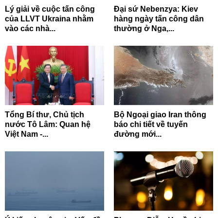
Lý giải về cuộc tấn công
Đại sứ Nebenzya: Kiev
của LLVT Ukraina nhằm
hàng ngày tấn công dân
vào các nhà...
thường ở Nga,...
Tổng Bí thư, Chủ tịch
Bộ Ngoại giao Iran thông
nước Tô Lâm: Quan hệ
báo chi tiết về tuyến
Việt Nam -...
đường mới...