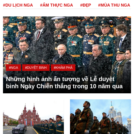
#DU LỊCH NGA
#ẨM THỰC NGA
#ĐẸP
#MÙA THU NGA
#NGA
#DUYỆT BINH
#KHÁM PHÁ
Những hình ảnh ấn tượng về Lễ duyệt
binh Ngày Chiến thắng trong 10 năm qua