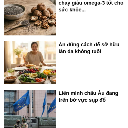
chay giàu omega-3 tốt cho
sức khỏe...
Ăn đúng cách để sở hữu
làn da không tuổi
Liên minh châu Âu đang
trên bờ vực sụp đổ