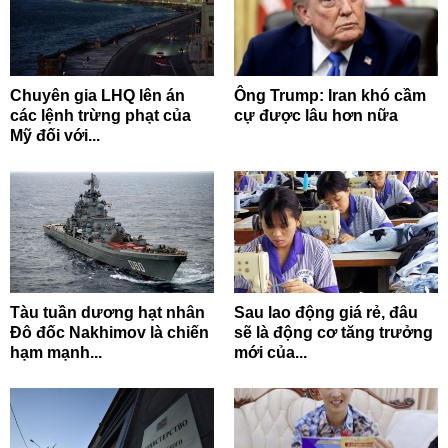
Chuyên gia LHQ lên án
Ông Trump: Iran khó cầm
các lệnh trừng phạt của
cự được lâu hơn nữa
Mỹ đối với...
Tàu tuần dương hạt nhân
Sau lao động giá rẻ, đâu
Đô đốc Nakhimov là chiến
sẽ là động cơ tăng trưởng
hạm mạnh...
mới của...