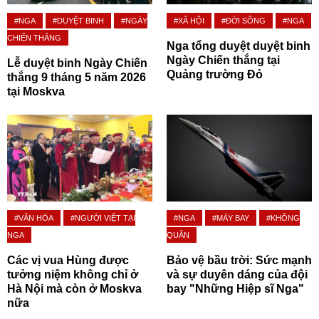
#NGA
#DUYỆT BINH
#NGÀY
#XÃ HỘI
#ĐỜI SỐNG
#NGA
CHIẾN THẮNG
Nga tổng duyệt duyệt binh
Ngày Chiến thắng tại
Lễ duyệt binh Ngày Chiến
Quảng trường Đỏ
thắng 9 tháng 5 năm 2026
tại Moskva
#VĂN HÓA
#NGƯỜI VIỆT TẠI
#NGA
#MÁY BAY
#KHÔNG
NGA
QUÂN
Các vị vua Hùng được
Bảo vệ bầu trời: Sức mạnh
tưởng niệm không chỉ ở
và sự duyên dáng của đội
Hà Nội mà còn ở Moskva
bay "Những Hiệp sĩ Nga"
nữa