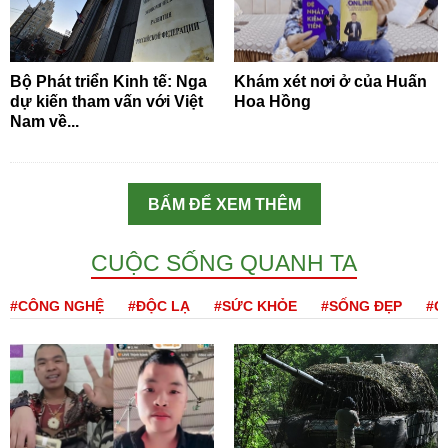
Bộ Phát triển Kinh tế: Nga
Khám xét nơi ở của Huấn
dự kiến tham vấn với Việt
Hoa Hồng
Nam về...
BẤM ĐỂ XEM THÊM
CUỘC SỐNG QUANH TA
#CÔNG NGHỆ
#ĐỘC LẠ
#SỨC KHỎE
#SỐNG ĐẸP
#Q