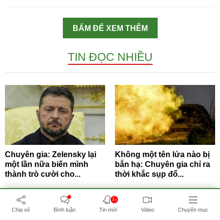
BẤM ĐỂ XEM THÊM
TIN ĐỌC NHIỀU
Chuyên gia: Zelensky lại
Không một tên lửa nào bị
một lần nữa biến mình
bắn hạ: Chuyên gia chỉ ra
thành trò cười cho...
thời khắc sụp đổ...
5+
Chia sẻ
Bình luận
Tin mới
Video
Chuyên mục