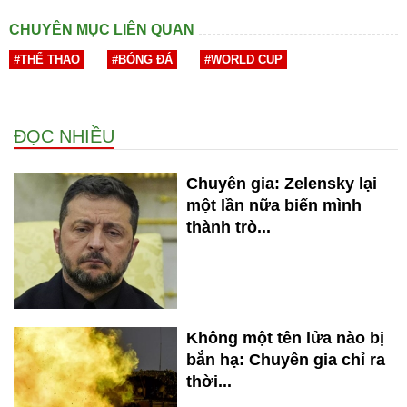
CHUYÊN MỤC LIÊN QUAN
#THỂ THAO
#BÓNG ĐÁ
#WORLD CUP
ĐỌC NHIỀU
Chuyên gia: Zelensky lại
một lần nữa biến mình
thành trò...
Không một tên lửa nào bị
bắn hạ: Chuyên gia chỉ ra
thời...