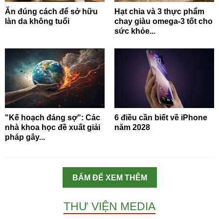
Ăn đúng cách để sở hữu
Hạt chia và 3 thực phẩm
làn da không tuổi
chay giàu omega-3 tốt cho
sức khỏe...
"Kế hoạch đáng sợ": Các
6 điều cần biết về iPhone
nhà khoa học đề xuất giải
năm 2028
pháp gây...
BẤM ĐỂ XEM THÊM
THƯ VIỆN MEDIA