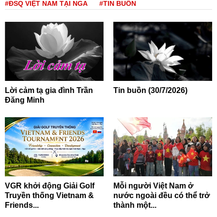
#ĐSQ VIỆT NAM TẠI NGA
#TIN BUỒN
Lời cảm tạ gia đình Trần
Tin buồn (30/7/2026)
Đăng Minh
VGR khởi động Giải Golf
Mỗi người Việt Nam ở
Truyền thống Vietnam &
nước ngoài đều có thể trở
Friends...
thành một...