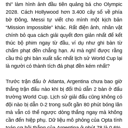
thi” làm hình ảnh đầu tiên quảng bá cho Olympic
2028. Cách Hollywood hơn 3.400 cây số về phía
bờ Đông, Messi tự viết cho mình một kịch bản
“Mission Impossible” khác. Rất điện ảnh, nhân vật
chính bỏ qua cách giải quyết đơn giản nhất để kết
thúc bộ phim ngay từ đầu, ví dụ như ghi bàn từ
chấm phạt đền chẳng hạn. Ai mà nghĩ được rằng
cầu thủ ghi bàn xuất sắc nhất lịch sử World Cup lại
là người có thành tích đá phạt đền kém nhất?
Trước trận đấu ở Atlanta, Argentina chưa bao giờ
thắng trận đấu nào khi bị đối thủ dẫn 2 bàn ở đấu
trường World Cup. Lịch sử giải đấu cũng không có
đội nào bị dẫn 0-2 trong suốt gần 80 phút bóng lăn
mà vẫn có thể ngược dòng thắng ngay mà không
cần đến hiệp phụ. Dữ liệu mô phỏng của Opta tính
toán cơ hội thắng của Argentina ở phút 78 là 0,6%.