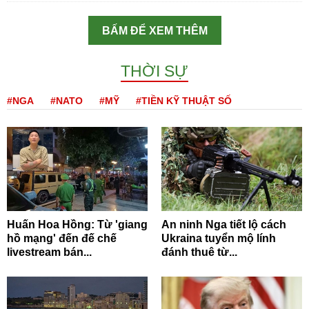
BẤM ĐỂ XEM THÊM
THỜI SỰ
#NGA
#NATO
#MỸ
#TIỀN KỸ THUẬT SỐ
Huấn Hoa Hồng: Từ 'giang
An ninh Nga tiết lộ cách
hồ mạng' đến đế chế
Ukraina tuyển mộ lính
livestream bán...
đánh thuê từ...