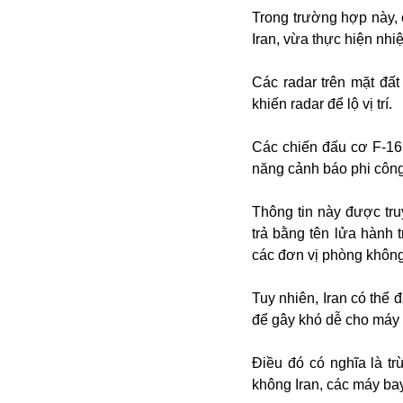
Campuchia
Trong trường hợp này, 
Chính phủ
Iran, vừa thực hiện nh
Chính sách
Covid-19
Các radar trên mặt đất
Cổ phiếu
khiến radar để lộ vị trí.
Cuốn sách
Donald Trump
Công dân
Du lịch Nga
Các chiến đấu cơ F-16 
Chống dịch
Du lịch
năng cảnh báo phi công
Cuộc sống
Du học
Cà phê
Du học Tâm Phong
Thông tin này được tru
Camera
Donbass
trả bằng tên lửa hành 
Công nghiệp
Diễn viên
các đơn vị phòng không
Covid-19 tại Nga
Elon Musk
Dubai
Chiến tranh lạnh
Emmanuel Macron
Do thái
Tuy nhiên, Iran có thể 
CIA
Estonia
Doanh nghiệp
để gây khó dễ cho máy b
ECOWAS
Dạy con
Du khách Nga
Điều đó có nghĩa là tr
Du học sinh
không Iran, các máy bay