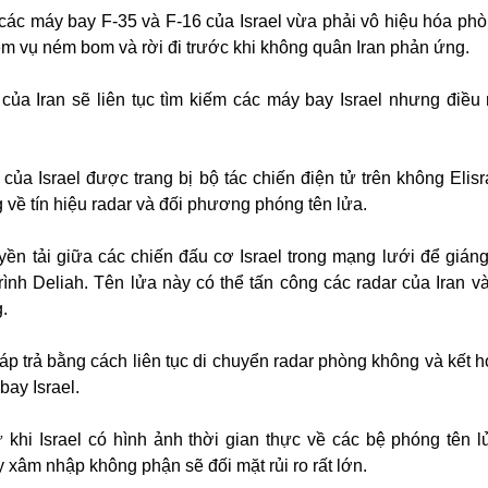
các máy bay F-35 và F-16 của Israel vừa phải vô hiệu hóa ph
iệm vụ ném bom và rời đi trước khi không quân Iran phản ứng.
 của Iran sẽ liên tục tìm kiếm các máy bay Israel nhưng điều
của Israel được trang bị bộ tác chiến điện tử trên không Elisr
 về tín hiệu radar và đối phương phóng tên lửa.
yền tải giữa các chiến đấu cơ Israel trong mạng lưới để gián
trình Deliah. Tên lửa này có thể tấn công các radar của Iran v
.
đáp trả bằng cách liên tục di chuyển radar phòng không và kết h
ay Israel.
ừ khi Israel có hình ảnh thời gian thực về các bệ phóng tên 
 xâm nhập không phận sẽ đối mặt rủi ro rất lớn.