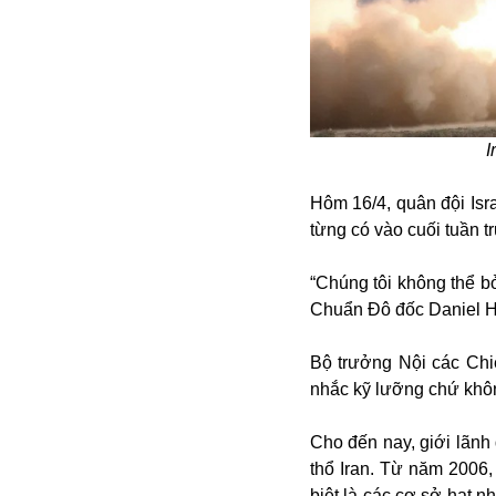
Alibaba
Angela Merkel
Aeroflot
ASEAN
Argentina
Ai
I
Azovstal
Hôm 16/4, quân đội Isr
từng có vào cuối tuần t
“Chúng tôi không thể b
Chuẩn Đô đốc Daniel Ha
Bộ trưởng Nội các Chi
nhắc kỹ lưỡng chứ khôn
Cho đến nay, giới lãnh 
thổ Iran. Từ năm 2006,
biệt là các cơ sở hạt n