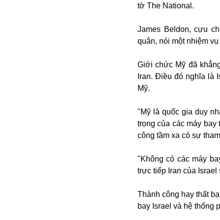
Bulagria
tờ The National.
James Beldon, cựu ch
quân, nói một nhiệm vụ 
Crimea
Chính trị
Giới chức Mỹ đã khẳng
Công nghệ
Iran. Điều đó nghĩa là
Chuyện hay
Mỹ.
Chuyện lạ
Cuộc sống quanh ta
"Mỹ là quốc gia duy nh
Casino
trọng của các máy bay 
Chiến tranh thương mại
công tầm xa có sự tham
Chi hội phụ nữ TTTM Mátxcơva
Chính trị Nga
"Không có các máy bay
Chợ Vòm
trực tiếp Iran của Israe
Cảnh sát
Cấm bay
Thành công hay thất bại
Cao tốc
bay Israel và hệ thống 
Canada