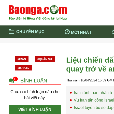
CHUYÊN MỤC
MỚI NHẤT
Trang chủ
Blockcha
Điểm tin chính
Dịch Covi
Liệu chiến đấ
#IRAN
#QUÂN SỰ
Cộng đồng
Thông ti
quay trở về a
#ISRAEL
Cuộc sống quanh ta
Khám phá
Quảng cáo
Chính trị
0
BÌNH LUẬN
Thứ năm 18/04/2024
15:59
GMT
Chưa có bình luận nào cho
Iran cảnh báo phản ứn
bài viết này.
Vụ Iran tấn công Isra
Israel tuyên bố sẽ đáp
VIẾT BÌNH LUẬN