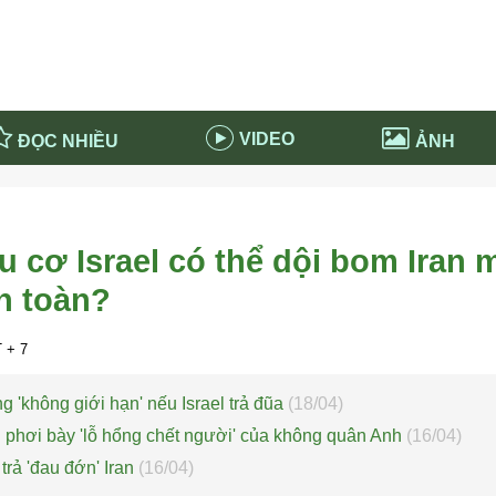
VIDEO
ĐỌC NHIỀU
ẢNH
in và ứng dụng
Tiêu điểm Covid-19
d-19 tại Nga
Thời sự
u cơ Israel có thể dội bom Iran 
n nước Nga
NABU EDUCATION
n toàn?
 nước Nga
Tử vi hàng ngày
 Nga - Việt Nam
Phân tích chính trị
 + 7
g 'không giới hạn' nếu Israel trả đũa
(18/04)
el phơi bày 'lỗ hổng chết người' của không quân Anh
(16/04)
 trả 'đau đớn' Iran
(16/04)