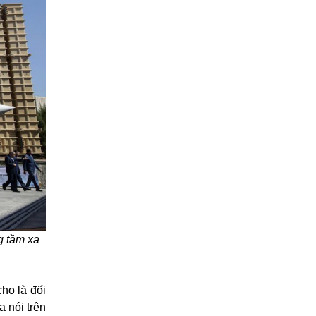
g tầm xa
ho là đối
 nói trên