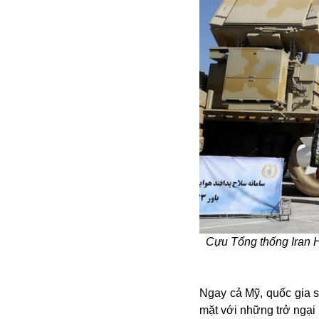
Buôn bán ở Nga
Bộ Quốc phòng
Bác Hồ
Bộ Y tế
Bão tuyết
Bệnh viện
Bản quyền
Bảo tàng
Blockchain
Bộ Ngoại giao
Bình Dương
Biển Đen
Boeing
Bình Định
Cựu Tổng thống Iran 
Bulgaria
Biến chủng
Baikal
Ngay cả Mỹ, quốc gia 
Bakhmut
mặt với những trở ngại