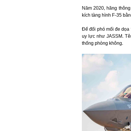
Dịch vụ
Diego Maradona
Năm 2020, hãng thông t
Di cư
kích tàng hình F-35 b
Facebook
Dòng chảy phương Bắc 1
FED
Dải Gaza
Để đối phó mối đe dọa 
Fansipan
uy lực như JASSM. Tên
F0
thống phòng không.
FLC
F-16
Gương sáng
Golf
Giáng sinh
GDP