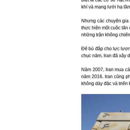
khí và mạng lưới hạ tầ
Nhưng các chuyên gia 
thực hiện một cuộc tấn 
những trận không chiến 
Để bù đắp cho lực lượn
chục năm, Iran đã xây
Bói toán
Bóng đá
Năm 2007, Iran mua cá
Bill Gates
năm 2016. Iran cũng ph
BĐS
không dày đặc và triển 
Bí ẩn
Bitcoin
Bamboo Airways
Báo Nga có gì?
Biển Đông
Barrack Obama
Bắc Kinh