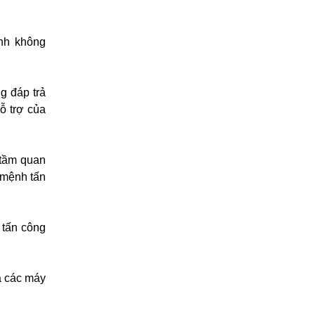
ạnh không
g đáp trả
ỗ trợ của
 tầm quan
 mệnh tấn
 tấn công
a các máy