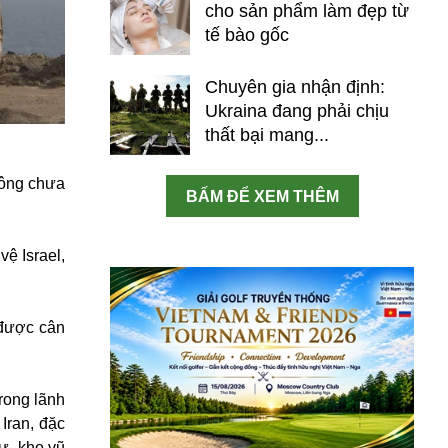
cho sản phẩm làm đẹp từ
tế bào gốc
Chuyên gia nhận định:
Ukraina đang phải chịu
thất bại mang...
công chưa
BẤM ĐỂ XEM THÊM
ệ Israel,
 được cân
trong lãnh
Iran, đặc
ự, kho vũ