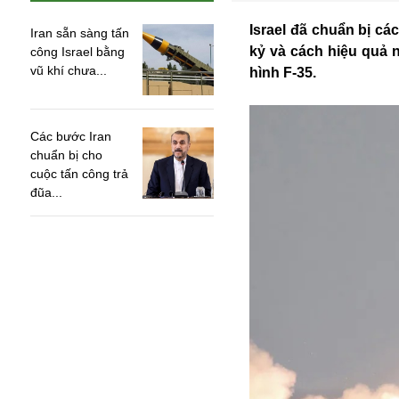
Israel đã chuẩn bị cá
Iran sẵn sàng tấn
kỷ và cách hiệu quả n
công Israel bằng
vũ khí chưa...
hình F-35.
Các bước Iran
chuẩn bị cho
cuộc tấn công trả
đũa...
An ninh
Anh
Australia
Amazon
Army Games
Apple