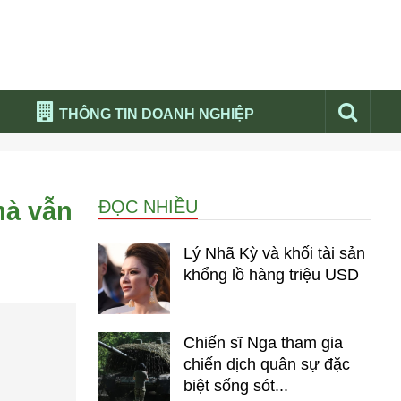
THÔNG TIN DOANH NGHIỆP
Đừng bỏ lỡ
Nổi bật báo nga
mà vẫn
ĐỌC NHIỀU
Thư viện media
Phân tích thị trường Nga 2026
Lý Nhã Kỳ và khối tài sản
khổng lồ hàng triệu USD
Chiến sĩ Nga tham gia
chiến dịch quân sự đặc
biệt sống sót...