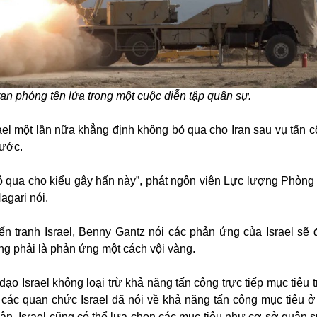
ran phóng tên lửa trong một cuộc diễn tập quân sự.
ael một lần nữa khẳng định không bỏ qua cho Iran sau vụ tấn 
rước.
ỏ qua cho kiểu gây hấn này”, phát ngôn viên Lực lượng Phòng v
gari nói.
ến tranh Israel, Benny Gantz nói các phản ứng của Israel sẽ
g phải là phản ứng một cách vội vàng.
đạo Israel không loại trừ khả năng tấn công trực tiếp mục tiêu 
 các quan chức Israel đã nói về khả năng tấn công mục tiêu ở 
hân. Israel cũng có thể lựa chọn các mục tiêu như cơ sở quân s