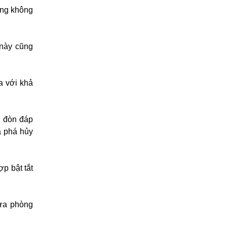
òng không
 này cũng
a với khả
g đòn đáp
à phá hủy
ợp bật tắt
lửa phòng