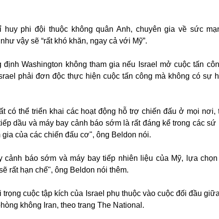
ỉ huy phi đội thuộc không quân Anh, chuyên gia về sức m
như vậy sẽ “rất khó khăn, ngay cả với Mỹ”.
 định Washington không tham gia nếu Israel mở cuộc tấn côn
 Israel phải đơn độc thực hiện cuộc tấn công mà không có sự h
ất có thể triển khai các hoạt động hỗ trợ chiến đấu ở mọi nơi,
tiếp dầu và máy bay cảnh báo sớm là rất đáng kể trong các sứ
 gia của các chiến đấu cơ", ông Beldon nói.
 cảnh báo sớm và máy bay tiếp nhiên liệu của Mỹ, lựa chọn
l sẽ rất hạn chế", ông Beldon nói thêm.
 trọng cuộc tập kích của Israel phụ thuộc vào cuộc đối đầu giữ
phòng không Iran, theo trang The National.