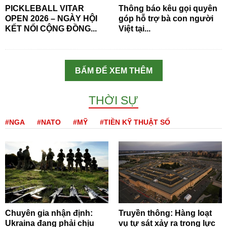
PICKLEBALL VITAR
Thông báo kêu gọi quyên
OPEN 2026 – NGÀY HỘI
góp hỗ trợ bà con người
KẾT NỐI CỘNG ĐỒNG...
Việt tại...
BẤM ĐỂ XEM THÊM
THỜI SỰ
#NGA
#NATO
#MỸ
#TIỀN KỸ THUẬT SỐ
Chuyên gia nhận định:
Truyền thông: Hàng loạt
Ukraina đang phải chịu
vụ tự sát xảy ra trong lực