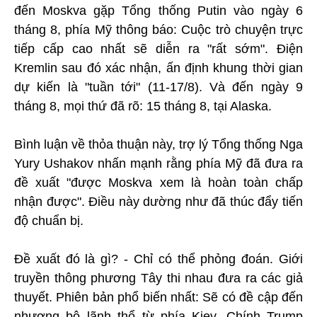
đến Moskva gặp Tổng thống Putin vào ngày 6
tháng 8, phía Mỹ thông báo: Cuộc trò chuyện trực
tiếp cấp cao nhất sẽ diễn ra "rất sớm". Điện
Kremlin sau đó xác nhận, ấn định khung thời gian
dự kiến là "tuần tới" (11-17/8). Và đến ngày 9
tháng 8, mọi thứ đã rõ: 15 tháng 8, tại Alaska.
Bình luận về thỏa thuận này, trợ lý Tổng thống Nga
Yury Ushakov nhấn mạnh rằng phía Mỹ đã đưa ra
đề xuất "được Moskva xem là hoàn toàn chấp
nhận được". Điều này dường như đã thúc đẩy tiến
độ chuẩn bị.
Đề xuất đó là gì? - Chỉ có thể phỏng đoán. Giới
truyền thông phương Tây thi nhau đưa ra các giả
thuyết. Phiên bản phổ biến nhất: Sẽ có đề cập đến
nhượng bộ lãnh thổ từ phía Kiev. Chính Trump