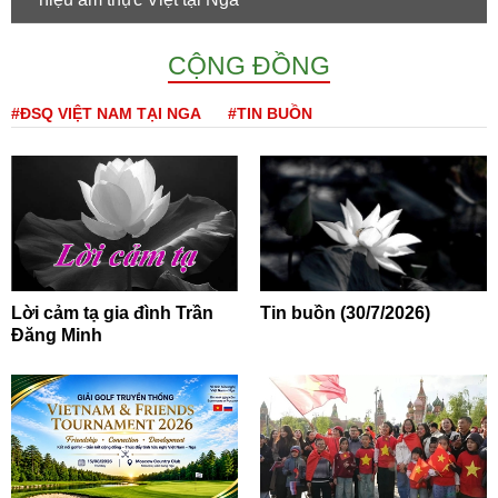
CỘNG ĐỒNG
#ĐSQ VIỆT NAM TẠI NGA
#TIN BUỒN
Lời cảm tạ gia đình Trần
Tin buồn (30/7/2026)
Đăng Minh