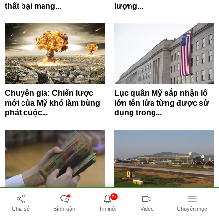
thất bại mang...
lượng...
Chuyên gia: Chiến lược
Lục quân Mỹ sắp nhận lô
mới của Mỹ khó làm bùng
lớn tên lửa từng được sử
phát cuộc...
dụng trong...
7+
11 doanh nghiệp Việt Nam
3 di tích lịch sử có thể phải
nắm hơn 1 tỷ USD tiền mặt
di dời để làm đường nối
Chia sẻ
Bình luận
Tin mới
Video
Chuyên mục
sân...