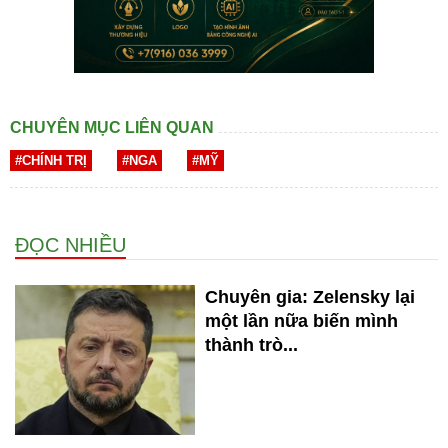
CHUYÊN MỤC LIÊN QUAN
#CHÍNH TRỊ
#NGA
#MỸ
ĐỌC NHIỀU
Chuyên gia: Zelensky lại
một lần nữa biến mình
thành trò...