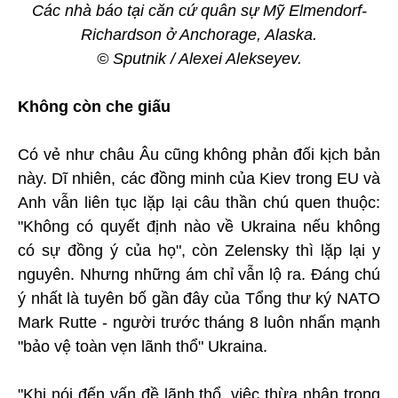
Các nhà báo tại căn cứ quân sự Mỹ Elmendorf-
Richardson ở Anchorage, Alaska.
© Sputnik / Alexei Alekseyev.
Không còn che giấu
Có vẻ như châu Âu cũng không phản đối kịch bản
này. Dĩ nhiên, các đồng minh của Kiev trong EU và
Anh vẫn liên tục lặp lại câu thần chú quen thuộc:
"Không có quyết định nào về Ukraina nếu không
có sự đồng ý của họ", còn Zelensky thì lặp lại y
nguyên. Nhưng những ám chỉ vẫn lộ ra. Đáng chú
ý nhất là tuyên bố gần đây của Tổng thư ký NATO
Mark Rutte - người trước tháng 8 luôn nhấn mạnh
"bảo vệ toàn vẹn lãnh thổ" Ukraina.
"Khi nói đến vấn đề lãnh thổ, việc thừa nhận trong