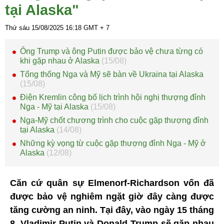
tại Alaska"
Thứ sáu 15/08/2025
16:18
GMT + 7
Ông Trump và ông Putin được bảo vệ chưa từng có
khi gặp nhau ở Alaska
(15/08)
Tổng thống Nga và Mỹ sẽ bàn về Ukraina tại Alaska
(15/08)
Điện Kremlin công bố lịch trình hội nghị thượng đỉnh
Nga - Mỹ tại Alaska
(15/08)
Nga-Mỹ chốt chương trình cho cuộc gặp thượng đỉnh
tại Alaska
(14/08)
Những kỳ vọng từ cuộc gặp thượng đỉnh Nga - Mỹ ở
Alaska
(12/08)
Căn cứ quân sự Elmenorf-Richardson vốn đã
được bảo vệ nghiêm ngặt giờ đây càng được
tăng cường an ninh. Tại đây, vào ngày 15 tháng
8, Vladimir Putin và Donald Trump sẽ gặp nhau