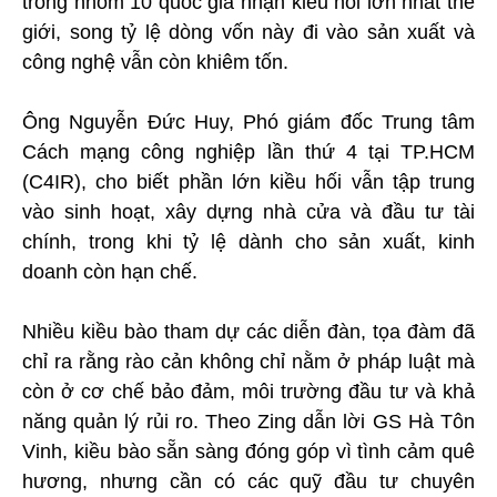
trong nhóm 10 quốc gia nhận kiều hối lớn nhất thế
giới, song tỷ lệ dòng vốn này đi vào sản xuất và
công nghệ vẫn còn khiêm tốn.
Ông Nguyễn Đức Huy, Phó giám đốc Trung tâm
Cách mạng công nghiệp lần thứ 4 tại TP.HCM
(C4IR), cho biết phần lớn kiều hối vẫn tập trung
vào sinh hoạt, xây dựng nhà cửa và đầu tư tài
chính, trong khi tỷ lệ dành cho sản xuất, kinh
doanh còn hạn chế.
Nhiều kiều bào tham dự các diễn đàn, tọa đàm đã
chỉ ra rằng rào cản không chỉ nằm ở pháp luật mà
còn ở cơ chế bảo đảm, môi trường đầu tư và khả
năng quản lý rủi ro. Theo Zing dẫn lời GS Hà Tôn
Vinh, kiều bào sẵn sàng đóng góp vì tình cảm quê
hương, nhưng cần có các quỹ đầu tư chuyên