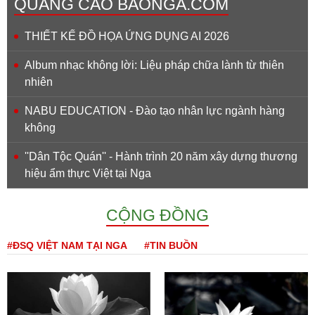
QUẢNG CÁO BAONGA.COM
THIẾT KẾ ĐỒ HỌA ỨNG DỤNG AI 2026
Album nhạc không lời: Liệu pháp chữa lành từ thiên
nhiên
NABU EDUCATION - Đào tạo nhân lực ngành hàng
không
''Dân Tộc Quán'' - Hành trình 20 năm xây dựng thương
hiệu ẩm thực Việt tại Nga
CỘNG ĐỒNG
#ĐSQ VIỆT NAM TẠI NGA
#TIN BUỒN