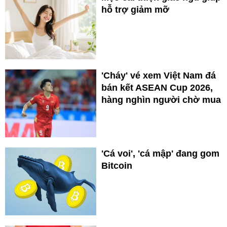
hỗ trợ giảm mỡ
'Cháy' vé xem Việt Nam đá
bán kết ASEAN Cup 2026,
hàng nghìn người chờ mua
'Cá voi', 'cá mập' đang gom
Bitcoin