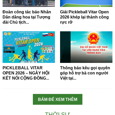
Đoàn công tác báo Nhân
Giải Pickleball Vitar Open
Dân dâng hoa tại Tượng
2026 khép lại thành công
đài Chủ tịch...
rực rỡ
PICKLEBALL VITAR
Thông báo kêu gọi quyên
OPEN 2026 – NGÀY HỘI
góp hỗ trợ bà con người
KẾT NỐI CỘNG ĐỒNG...
Việt tại...
BẤM ĐỂ XEM THÊM
THỜI SỰ