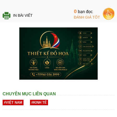
0
bạn đọc
IN BÀI VIẾT
ĐÁNH GIÁ TỐT
CHUYÊN MỤC LIÊN QUAN
#VIỆT NAM
#KINH TẾ