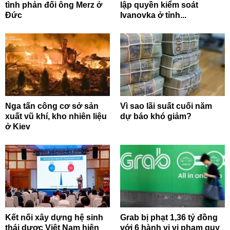
tình phản đối ông Merz ở
lập quyền kiểm soát
Đức
Ivanovka ở tỉnh...
Nga tấn công cơ sở sản
Vì sao lãi suất cuối năm
xuất vũ khí, kho nhiên liệu
dự báo khó giảm?
ở Kiev
Kết nối xây dựng hệ sinh
Grab bị phạt 1,36 tỷ đồng
thái dược Việt Nam hiện
với 6 hành vi vi phạm quy