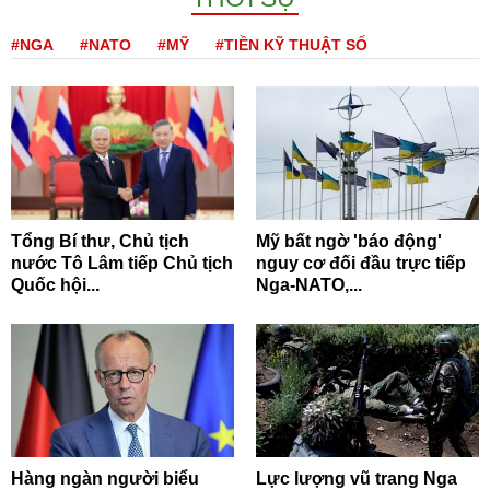
#NGA
#NATO
#MỸ
#TIỀN KỸ THUẬT SỐ
Tổng Bí thư, Chủ tịch
Mỹ bất ngờ 'báo động'
nước Tô Lâm tiếp Chủ tịch
nguy cơ đối đầu trực tiếp
Quốc hội...
Nga-NATO,...
Hàng ngàn người biểu
Lực lượng vũ trang Nga