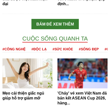
đại
định...
BẤM ĐỂ XEM THÊM
CUỘC SỐNG QUANH TA
#CÔNG NGHỆ
#ĐỘC LẠ
#SỨC KHỎE
#SỐNG ĐẸP
#Q
Mẹo cải thiện giấc ngủ
'Cháy' vé xem Việt Nam đá
giúp hỗ trợ giảm mỡ
bán kết ASEAN Cup 2026,
hàng...