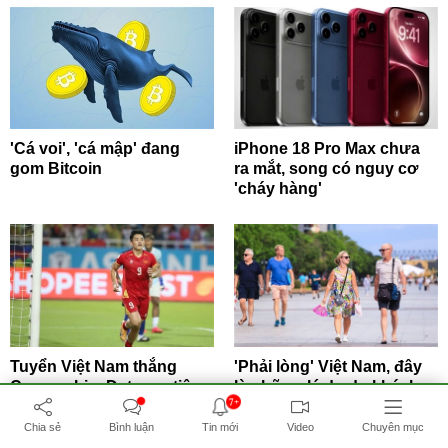
'Cá voi', 'cá mập' đang
iPhone 18 Pro Max chưa
gom Bitcoin
ra mắt, song có nguy cơ
'cháy hàng'
Tuyển Việt Nam thắng
'Phải lòng' Việt Nam, đây
Campuchia: Đạt mục tiêu
là những lý do du khách
7+
và sửa lỗi cho...
quốc tế...
Chia sẻ
Bình luận
Tin mới
Video
Chuyên mục