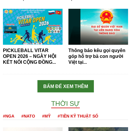
PICKLEBALL VITAR
Thông báo kêu gọi quyên
OPEN 2026 – NGÀY HỘI
góp hỗ trợ bà con người
KẾT NỐI CỘNG ĐỒNG...
Việt tại...
BẤM ĐỂ XEM THÊM
THỜI SỰ
#NGA
#NATO
#MỸ
#TIỀN KỸ THUẬT SỐ