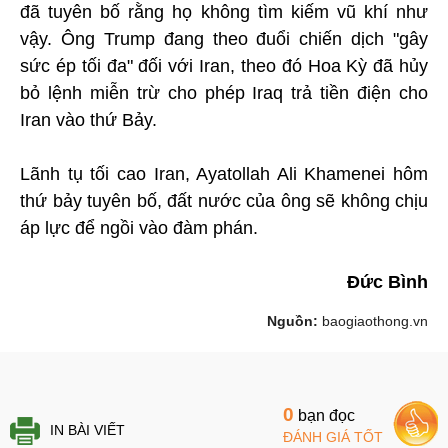
đã tuyên bố rằng họ không tìm kiếm vũ khí như
vậy. Ông Trump đang theo đuổi chiến dịch "gây
sức ép tối đa" đối với Iran, theo đó Hoa Kỳ đã hủy
bỏ lệnh miễn trừ cho phép Iraq trả tiền điện cho
Iran vào thứ Bảy.
Lãnh tụ tối cao Iran, Ayatollah Ali Khamenei hôm
thứ bảy tuyên bố, đất nước của ông sẽ không chịu
áp lực để ngồi vào đàm phán.
Đức Bình
Nguồn:
baogiaothong.vn
0
bạn đọc
IN BÀI VIẾT
ĐÁNH GIÁ TỐT