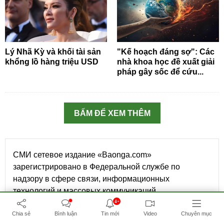
Lý Nhã Kỳ và khối tài sản
"Kế hoạch đáng sợ": Các
khổng lồ hàng triệu USD
nhà khoa học đề xuất giải
pháp gây sốc để cứu...
BẤM ĐỂ XEM THÊM
СМИ сетевое издание «Baonga.com»
зарегистрировано в Федеральной службе по
надзору в сфере связи, информационных
технологий и массовых коммуникаций.
Регистрационный номер средства массовой
4+
информации Эл № ФС77-73891 от 29 октября 2018
Chia sẻ
Bình luận
Tin mới
Video
Chuyên mục