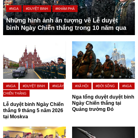
#NGA
#DUYỆT BINH
#KHÁM PHÁ
Những hình ảnh ấn tượng về Lễ duyệt
binh Ngày Chiến thắng trong 10 năm qua
#NGA
#DUYỆT BINH
#NGÀY
#XÃ HỘI
#ĐỜI SỐNG
#NGA
CHIẾN THẮNG
Nga tổng duyệt duyệt binh
Ngày Chiến thắng tại
Lễ duyệt binh Ngày Chiến
Quảng trường Đỏ
thắng 9 tháng 5 năm 2026
tại Moskva