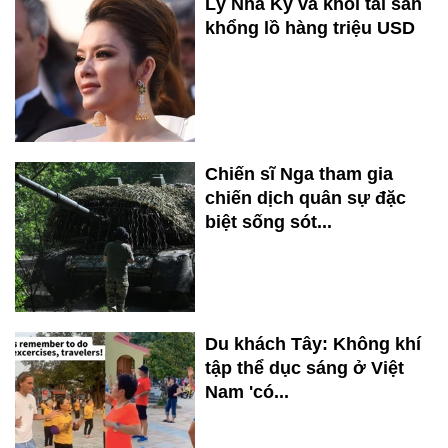
Lý Nhã Kỳ và khối tài sản
khổng lồ hàng triệu USD
Chiến sĩ Nga tham gia
chiến dịch quân sự đặc
biệt sống sót...
Du khách Tây: Không khí
tập thể dục sáng ở Việt
Nam 'có...