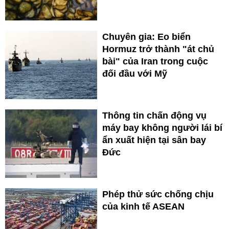
Chuyên gia: Eo biển
Hormuz trở thành "át chủ
bài" của Iran trong cuộc
đối đầu với Mỹ
Thông tin chấn động vụ
máy bay không người lái bí
ẩn xuất hiện tại sân bay
Đức
Phép thử sức chống chịu
của kinh tế ASEAN