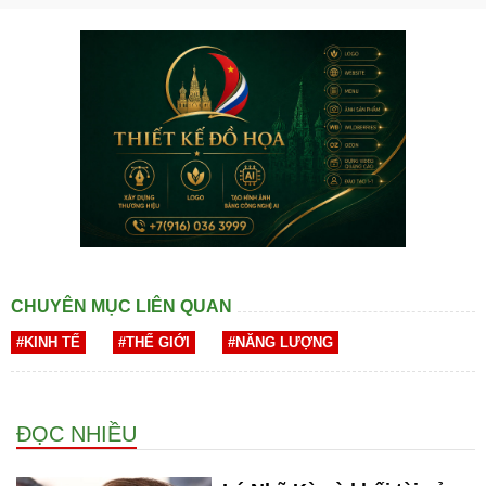
CHUYÊN MỤC LIÊN QUAN
#KINH TẾ
#THẾ GIỚI
#NĂNG LƯỢNG
ĐỌC NHIỀU