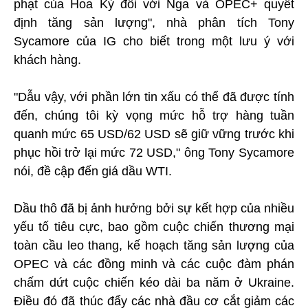
phạt của Hoa Kỳ đối với Nga và OPEC+ quyết
định tăng sản lượng", nhà phân tích Tony
Sycamore của IG cho biết trong một lưu ý với
khách hàng.
"Dẫu vậy, với phần lớn tin xấu có thể đã được tính
đến, chúng tôi kỳ vọng mức hỗ trợ hàng tuần
quanh mức 65 USD/62 USD sẽ giữ vững trước khi
phục hồi trở lại mức 72 USD," ông Tony Sycamore
nói, đề cập đến giá dầu WTI.
Dầu thô đã bị ảnh hưởng bởi sự kết hợp của nhiều
yếu tố tiêu cực, bao gồm cuộc chiến thương mại
toàn cầu leo thang, kế hoạch tăng sản lượng của
OPEC và các đồng minh và các cuộc đàm phán
chấm dứt cuộc chiến kéo dài ba năm ở Ukraine.
Điều đó đã thúc đẩy các nhà đầu cơ cắt giảm các