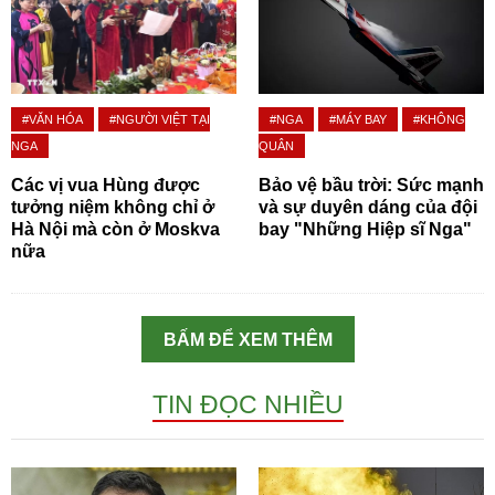
#VĂN HÓA
#NGƯỜI VIỆT TẠI
#NGA
#MÁY BAY
#KHÔNG
NGA
QUÂN
Các vị vua Hùng được
Bảo vệ bầu trời: Sức mạnh
tưởng niệm không chỉ ở
và sự duyên dáng của đội
Hà Nội mà còn ở Moskva
bay "Những Hiệp sĩ Nga"
nữa
BẤM ĐỂ XEM THÊM
TIN ĐỌC NHIỀU