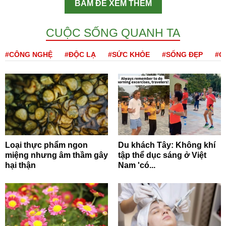
BẤM ĐỂ XEM THÊM
CUỘC SỐNG QUANH TA
#CÔNG NGHỆ
#ĐỘC LẠ
#SỨC KHỎE
#SỐNG ĐẸP
#Q
Loại thực phẩm ngon
Du khách Tây: Không khí
miệng nhưng âm thầm gây
tập thể dục sáng ở Việt
hại thận
Nam 'có...