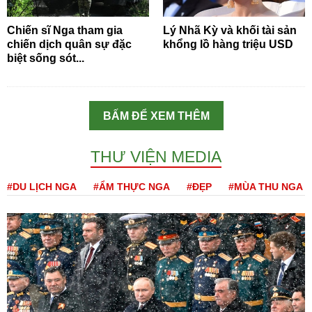
Chiến sĩ Nga tham gia
Lý Nhã Kỳ và khối tài sản
chiến dịch quân sự đặc
khổng lồ hàng triệu USD
biệt sống sót...
BẤM ĐỂ XEM THÊM
THƯ VIỆN MEDIA
#DU LỊCH NGA
#ẨM THỰC NGA
#ĐẸP
#MÙA THU NGA