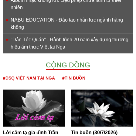
Album nhạc không lời: Liệu pháp chữa lành từ thiên
nhiên
NABU EDUCATION - Đào tạo nhân lực ngành hàng
không
''Dân Tộc Quán'' - Hành trình 20 năm xây dựng thương
hiệu ẩm thực Việt tại Nga
CỘNG ĐỒNG
#ĐSQ VIỆT NAM TẠI NGA
#TIN BUỒN
Lời cảm tạ gia đình Trần
Tin buồn (30/7/2026)