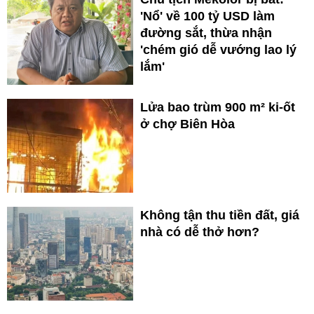
'Nổ' về 100 tỷ USD làm
đường sắt, thừa nhận
'chém gió dễ vướng lao lý
lắm'
Lửa bao trùm 900 m² ki-ốt
ở chợ Biên Hòa
Không tận thu tiền đất, giá
nhà có dễ thở hơn?