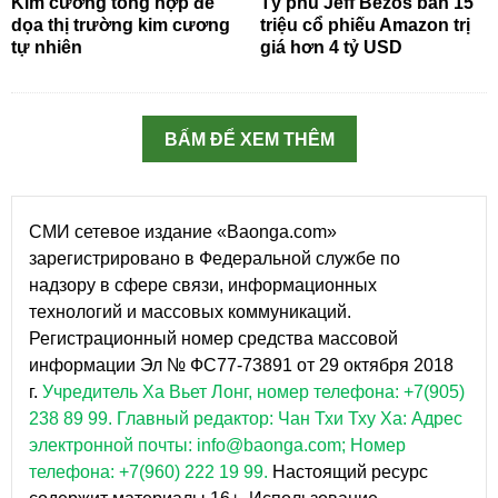
Kim cương tổng hợp đe
Tỷ phú Jeff Bezos bán 15
dọa thị trường kim cương
triệu cổ phiếu Amazon trị
tự nhiên
giá hơn 4 tỷ USD
BẤM ĐỂ XEM THÊM
СМИ сетевое издание «Baonga.com»
зарегистрировано в Федеральной службе по
надзору в сфере связи, информационных
технологий и массовых коммуникаций.
Регистрационный номер средства массовой
информации Эл № ФС77-73891 от 29 октября 2018
г.
Учредитель Ха Вьет Лонг, номер телефона: +7(905)
238 89 99.
Главный редактор: Чан Тхи Тху Ха: Адрес
электронной почты: info@baonga.com; Номер
телефона: +7(960) 222 19 99.
Настоящий ресурс