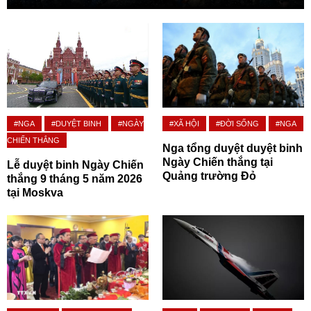
#NGA
#DUYỆT BINH
#NGÀY
#XÃ HỘI
#ĐỜI SỐNG
#NGA
CHIẾN THẮNG
Nga tổng duyệt duyệt binh
Ngày Chiến thắng tại
Lễ duyệt binh Ngày Chiến
Quảng trường Đỏ
thắng 9 tháng 5 năm 2026
tại Moskva