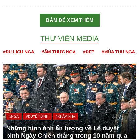
BẤM ĐỂ XEM THÊM
THƯ VIỆN MEDIA
#DU LỊCH NGA
#ẨM THỰC NGA
#ĐẸP
#MÙA THU NGA
#NGA
#DUYỆT BINH
#KHÁM PHÁ
Những hình ảnh ấn tượng về Lễ duyệt
binh Ngày Chiến thắng trong 10 năm qua