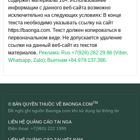
содержит материалы 16+. Использование
информации с данного веб-сайта возможно
исключительно на следующих условиях: В конце
текста необходимо указывать ссылку на сайт
https://baonga.com. Текст должен копироваться в
первоначальном виде. Не допускается удаление
ссылки на данный веб-сайт из текстов
материалов.
Реклама: Rus +7(926) 282 29 86 (Viber,
Whatsapp, Zalo); Вьетнам +84.979.137.386.
TM
© BẢN QUYỀN THUỘC VỀ BAONGA.COM
Đề nghị ghi nguồn Baonga.com khi sử dụng lại thông tin
LIÊN HỆ QUẢNG CÁO TẠI NGA
Điện thoại: +7(960) 222 1999
LIÊN HỆ QUẢNG CÁO TẠI VIỆT NAM