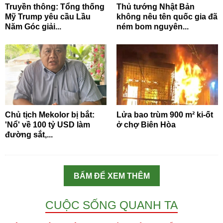
Truyền thông: Tổng thống
Thủ tướng Nhật Bản
Mỹ Trump yêu cầu Lầu
không nêu tên quốc gia đã
Năm Góc giải...
ném bom nguyên...
Chủ tịch Mekolor bị bắt:
Lửa bao trùm 900 m² ki-ốt
'Nổ' về 100 tỷ USD làm
ở chợ Biên Hòa
đường sắt,...
BẤM ĐỂ XEM THÊM
CUỘC SỐNG QUANH TA