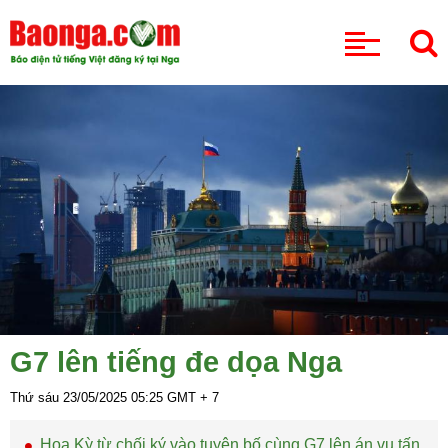
CHUYÊN MỤC
G7 lên tiếng đe dọa Nga
Thứ sáu 23/05/2025
05:25
GMT + 7
Hoa Kỳ từ chối ký vào tuyên bố cùng G7 lên án vụ tấn