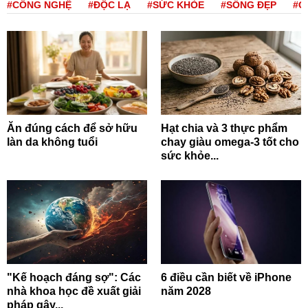
#CÔNG NGHỆ
#ĐỘC LẠ
#SỨC KHỎE
#SỐNG ĐẸP
#Q
Ăn đúng cách để sở hữu
Hạt chia và 3 thực phẩm
làn da không tuổi
chay giàu omega-3 tốt cho
sức khỏe...
"Kế hoạch đáng sợ": Các
6 điều cần biết về iPhone
nhà khoa học đề xuất giải
năm 2028
pháp gây...