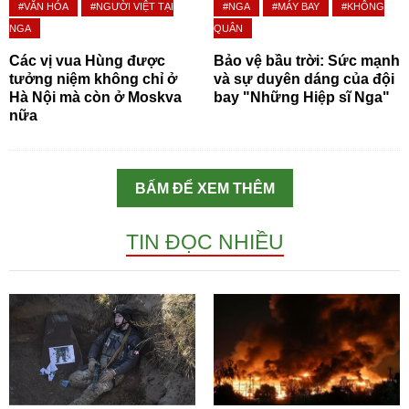
#VĂN HÓA
#NGƯỜI VIỆT TẠI
#NGA
#MÁY BAY
#KHÔNG
NGA
QUÂN
Các vị vua Hùng được
Bảo vệ bầu trời: Sức mạnh
tưởng niệm không chỉ ở
và sự duyên dáng của đội
Hà Nội mà còn ở Moskva
bay "Những Hiệp sĩ Nga"
nữa
BẤM ĐỂ XEM THÊM
TIN ĐỌC NHIỀU