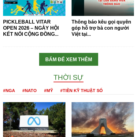
PICKLEBALL VITAR
Thông báo kêu gọi quyên
OPEN 2026 – NGÀY HỘI
góp hỗ trợ bà con người
KẾT NỐI CỘNG ĐỒNG...
Việt tại...
BẤM ĐỂ XEM THÊM
THỜI SỰ
#NGA
#NATO
#MỸ
#TIỀN KỸ THUẬT SỐ