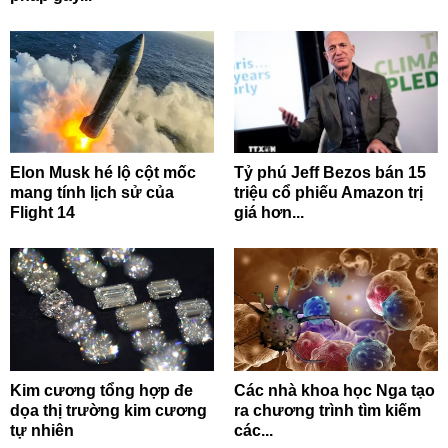
Elon Musk hé lộ cột mốc
Tỷ phú Jeff Bezos bán 15
mang tính lịch sử của
triệu cổ phiếu Amazon trị
Flight 14
giá hơn...
Kim cương tổng hợp đe
Các nhà khoa học Nga tạo
dọa thị trường kim cương
ra chương trình tìm kiếm
tự nhiên
các...