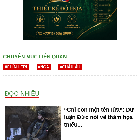
CHUYÊN MỤC LIÊN QUAN
#CHÍNH TRỊ
#NGA
#CHÂU ÂU
ĐỌC NHIỀU
“Chỉ còn một tên lửa”: Dư
luận Đức nói về thảm họa
thiếu...