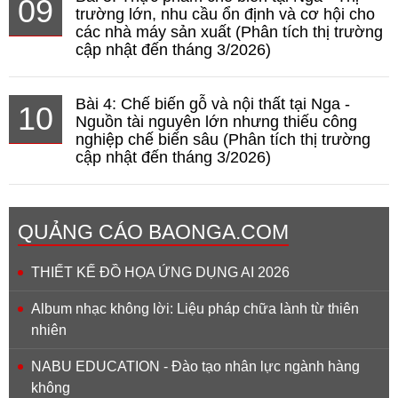
09
trường lớn, nhu cầu ổn định và cơ hội cho
các nhà máy sản xuất (Phân tích thị trường
cập nhật đến tháng 3/2026)
Bài 4: Chế biến gỗ và nội thất tại Nga -
10
Nguồn tài nguyên lớn nhưng thiếu công
nghiệp chế biến sâu (Phân tích thị trường
cập nhật đến tháng 3/2026)
QUẢNG CÁO BAONGA.COM
THIẾT KẾ ĐỒ HỌA ỨNG DỤNG AI 2026
Album nhạc không lời: Liệu pháp chữa lành từ thiên
nhiên
NABU EDUCATION - Đào tạo nhân lực ngành hàng
không