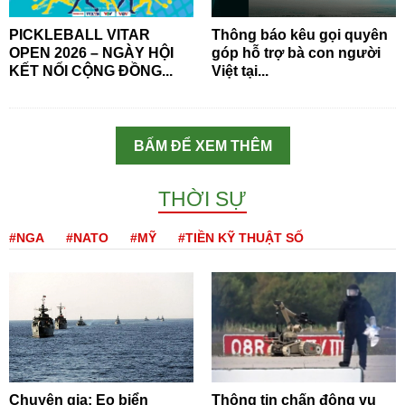
PICKLEBALL VITAR
Thông báo kêu gọi quyên
OPEN 2026 – NGÀY HỘI
góp hỗ trợ bà con người
KẾT NỐI CỘNG ĐỒNG...
Việt tại...
BẤM ĐỂ XEM THÊM
THỜI SỰ
#NGA
#NATO
#MỸ
#TIỀN KỸ THUẬT SỐ
Chuyên gia: Eo biển
Thông tin chấn động vụ