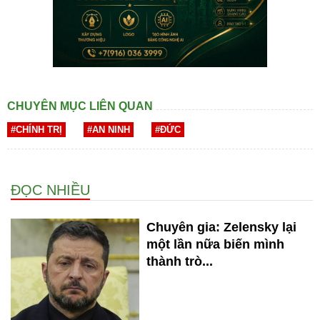
CHUYÊN MỤC LIÊN QUAN
#CHÍNH TRỊ
#AN NINH
#ĐỨC
ĐỌC NHIỀU
Chuyên gia: Zelensky lại
một lần nữa biến mình
thành trò...