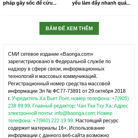
pháp gây sốc để cứu...
yếu làm đẩy nhanh quá...
BẤM ĐỂ XEM THÊM
СМИ сетевое издание «Baonga.com»
зарегистрировано в Федеральной службе по
надзору в сфере связи, информационных
технологий и массовых коммуникаций.
Регистрационный номер средства массовой
информации Эл № ФС77-73891 от 29 октября 2018
г.
Учредитель Ха Вьет Лонг, номер телефона: +7(905)
238 89 99.
Главный редактор: Чан Тхи Тху Ха: Адрес
электронной почты: info@baonga.com; Номер
телефона: +7(960) 222 19 99.
Настоящий ресурс
содержит материалы 16+. Использование
информации с данного веб-сайта возможно