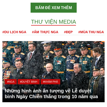
BẤM ĐỂ XEM THÊM
THƯ VIỆN MEDIA
#DU LỊCH NGA
#ẨM THỰC NGA
#ĐẸP
#MÙA THU NGA
#NGA
#DUYỆT BINH
#KHÁM PHÁ
Những hình ảnh ấn tượng về Lễ duyệt
binh Ngày Chiến thắng trong 10 năm qua