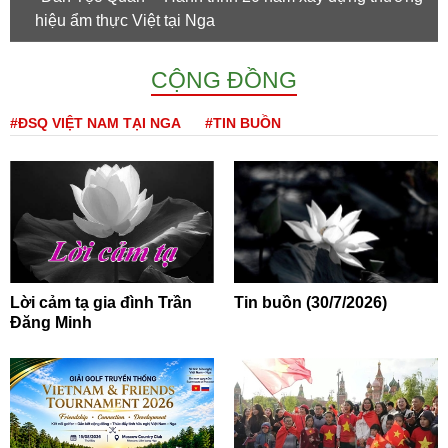
hiệu ẩm thực Việt tại Nga
CỘNG ĐỒNG
#ĐSQ VIỆT NAM TẠI NGA
#TIN BUỒN
Lời cảm tạ gia đình Trần
Tin buồn (30/7/2026)
Đăng Minh