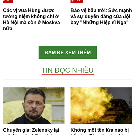
Các vị vua Hùng được
Bảo vệ bầu trời: Sức mạnh
tưởng niệm không chỉ ở
và sự duyên dáng của đội
Hà Nội mà còn ở Moskva
bay "Những Hiệp sĩ Nga"
nữa
BẤM ĐỂ XEM THÊM
TIN ĐỌC NHIỀU
Chuyên gia: Zelensky lại
Không một tên lửa nào bị