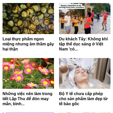
Loại thực phẩm ngon
Du khách Tây: Không khí
miệng nhưng âm thầm gây
tập thể dục sáng ở Việt
hại thận
Nam 'có...
Những việc nên làm trong
Bộ Y tế chưa cấp phép
tiết Lập Thu để đón may
cho sản phẩm làm đẹp từ
mắn, bình...
tế bào gốc