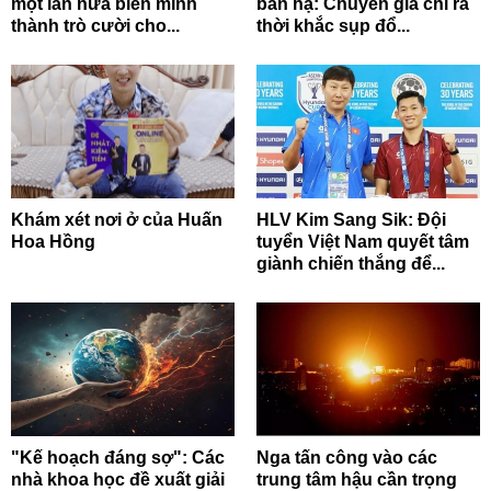
một lần nữa biến mình
bắn hạ: Chuyên gia chỉ ra
thành trò cười cho...
thời khắc sụp đổ...
Khám xét nơi ở của Huấn
HLV Kim Sang Sik: Đội
Hoa Hồng
tuyển Việt Nam quyết tâm
giành chiến thắng để...
"Kế hoạch đáng sợ": Các
Nga tấn công vào các
nhà khoa học đề xuất giải
trung tâm hậu cần trọng