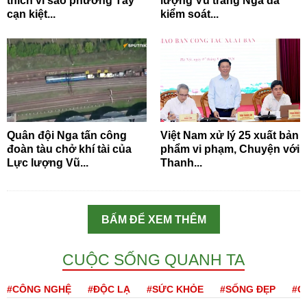
thích vì sao phương Tây
lượng Vũ trang Nga đã
cạn kiệt...
kiểm soát...
Quân đội Nga tấn công
Việt Nam xử lý 25 xuất bản
đoàn tàu chở khí tài của
phẩm vi phạm, Chuyện với
Lực lượng Vũ...
Thanh...
BẤM ĐỂ XEM THÊM
CUỘC SỐNG QUANH TA
#CÔNG NGHỆ
#ĐỘC LẠ
#SỨC KHỎE
#SỐNG ĐẸP
#Q