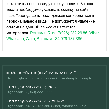
исключительно на следующих условиях: В конце
текста необходимо указывать ссылку на сайт
https://baonga.com. Текст должен копироваться в
первоначальном виде. Не допускается удаление
ссылки на данный веб-сайт из текстов
материалов.
Реклама: Rus +7(926) 282 29 86 (Viber,
Whatsapp, Zalo); Вьетнам +84.979.137.386.
TM
© BẢN QUYỀN THUỘC VỀ BAONGA.COM
Đề nghị ghi nguồn Baonga.com khi sử dụng lại thông tin
LIÊN HỆ QUẢNG CÁO TẠI NGA
Điện thoại: +7(960) 222 1999
LIÊN HỆ QUẢNG CÁO TẠI VIỆT NAM
Điện thoại: +84.979.137.386 (Viber, Whatsapp, Zalo)