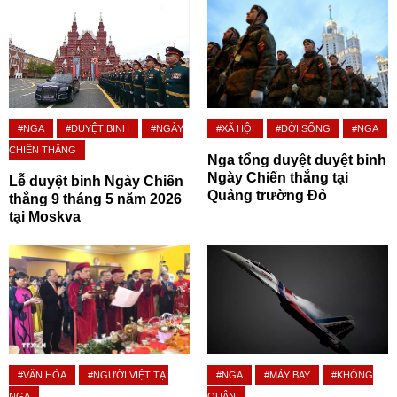
#NGA
#DUYỆT BINH
#NGÀY
#XÃ HỘI
#ĐỜI SỐNG
#NGA
CHIẾN THẮNG
Nga tổng duyệt duyệt binh
Ngày Chiến thắng tại
Lễ duyệt binh Ngày Chiến
Quảng trường Đỏ
thắng 9 tháng 5 năm 2026
tại Moskva
#VĂN HÓA
#NGƯỜI VIỆT TẠI
#NGA
#MÁY BAY
#KHÔNG
NGA
QUÂN