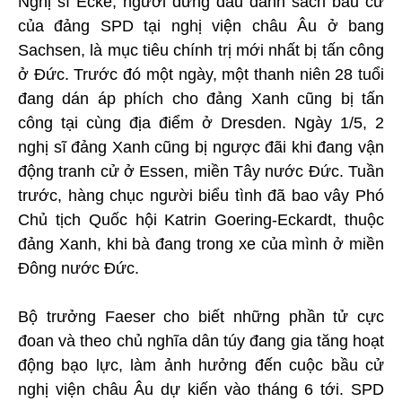
Nghị sĩ Ecke, người đứng đầu danh sách bầu cử
của đảng SPD tại nghị viện châu Âu ở bang
Sachsen, là mục tiêu chính trị mới nhất bị tấn công
ở Đức. Trước đó một ngày, một thanh niên 28 tuổi
đang dán áp phích cho đảng Xanh cũng bị tấn
công tại cùng địa điểm ở Dresden. Ngày 1/5, 2
nghị sĩ đảng Xanh cũng bị ngược đãi khi đang vận
động tranh cử ở Essen, miền Tây nước Đức. Tuần
trước, hàng chục người biểu tình đã bao vây Phó
Chủ tịch Quốc hội Katrin Goering-Eckardt, thuộc
đảng Xanh, khi bà đang trong xe của mình ở miền
Đông nước Đức.
Bộ trưởng Faeser cho biết những phần tử cực
đoan và theo chủ nghĩa dân túy đang gia tăng hoạt
động bạo lực, làm ảnh hưởng đến cuộc bầu cử
nghị viện châu Âu dự kiến vào tháng 6 tới. SPD