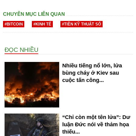
CHUYÊN MỤC LIÊN QUAN
#BITCOIN
#KINH TẾ
#TIỀN KỸ THUẬT SỐ
ĐỌC NHIỀU
Nhiều tiếng nổ lớn, lửa
bùng cháy ở Kiev sau
cuộc tấn công...
“Chỉ còn một tên lửa”: Dư
luận Đức nói về thảm họa
thiếu...