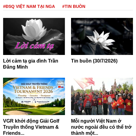
#ĐSQ VIỆT NAM TẠI NGA
#TIN BUỒN
Lời cảm tạ gia đình Trần
Tin buồn (30/7/2026)
Đăng Minh
VGR khởi động Giải Golf
Mỗi người Việt Nam ở
Truyền thống Vietnam &
nước ngoài đều có thể trở
Friends...
thành một...