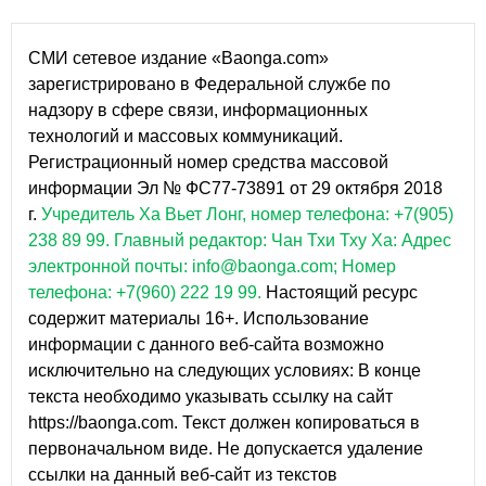
СМИ сетевое издание «Baonga.com»
зарегистрировано в Федеральной службе по
надзору в сфере связи, информационных
технологий и массовых коммуникаций.
Регистрационный номер средства массовой
информации Эл № ФС77-73891 от 29 октября 2018
г.
Учредитель Ха Вьет Лонг, номер телефона: +7(905)
238 89 99.
Главный редактор: Чан Тхи Тху Ха: Адрес
электронной почты: info@baonga.com; Номер
телефона: +7(960) 222 19 99.
Настоящий ресурс
содержит материалы 16+. Использование
информации с данного веб-сайта возможно
исключительно на следующих условиях: В конце
текста необходимо указывать ссылку на сайт
https://baonga.com. Текст должен копироваться в
первоначальном виде. Не допускается удаление
ссылки на данный веб-сайт из текстов