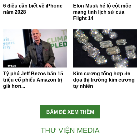
6 điều cần biết về iPhone
Elon Musk hé lộ cột mốc
năm 2028
mang tính lịch sử của
Flight 14
Tỷ phú Jeff Bezos bán 15
Kim cương tổng hợp đe
triệu cổ phiếu Amazon trị
dọa thị trường kim cương
giá hơn...
tự nhiên
BẤM ĐỂ XEM THÊM
THƯ VIỆN MEDIA