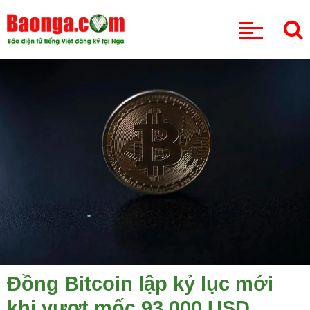
CHUYÊN MỤC
Đồng Bitcoin lập kỷ lục mới
khi vượt mốc 93.000 USD