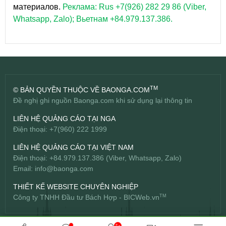
материалов.
Реклама: Rus +7(926) 282 29 86 (Viber,
Whatsapp, Zalo); Вьетнам +84.979.137.386.
TM
© BẢN QUYỀN THUỘC VỀ BAONGA.COM
Đề nghị ghi nguồn Baonga.com khi sử dụng lại thông tin
LIÊN HỆ QUẢNG CÁO TẠI NGA
Điện thoại: +7(960) 222 1999
LIÊN HỆ QUẢNG CÁO TẠI VIỆT NAM
Điện thoại: +84.979.137.386 (Viber, Whatsapp, Zalo)
Email:
info@baonga.com
THIẾT KẾ WEBSITE CHUYÊN NGHIỆP
Công ty TNHH Đầu tư Bách Hợp -
BICWeb.vn
TM
5+