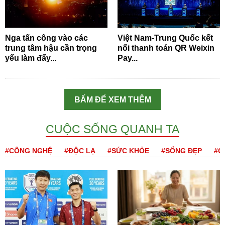
Nga tấn công vào các
Việt Nam-Trung Quốc kết
trung tâm hậu cần trọng
nối thanh toán QR Weixin
yếu làm đẩy...
Pay...
BẤM ĐỂ XEM THÊM
CUỘC SỐNG QUANH TA
#CÔNG NGHỆ
#ĐỘC LẠ
#SỨC KHỎE
#SỐNG ĐẸP
#Q