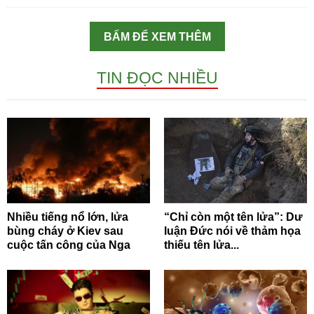
BẤM ĐỂ XEM THÊM
TIN ĐỌC NHIỀU
Nhiều tiếng nổ lớn, lửa
“Chỉ còn một tên lửa”: Dư
bùng cháy ở Kiev sau
luận Đức nói về thảm họa
cuộc tấn công của Nga
thiếu tên lửa...