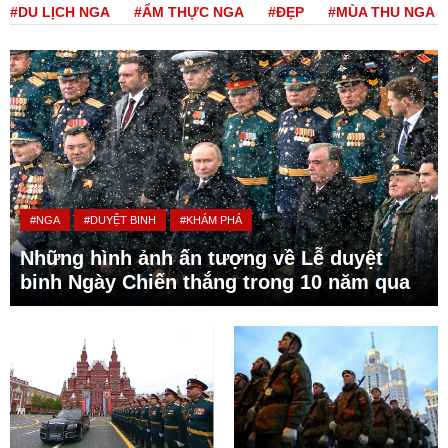
#DU LỊCH NGA
#ẨM THỰC NGA
#ĐẸP
#MÙA THU NGA
#NGA
#DUYỆT BINH
#KHÁM PHÁ
Những hình ảnh ấn tượng về Lễ duyệt
binh Ngày Chiến thắng trong 10 năm qua