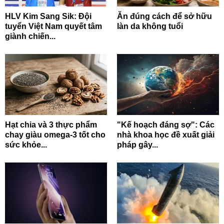
HLV Kim Sang Sik: Đội
Ăn đúng cách để sở hữu
tuyển Việt Nam quyết tâm
làn da không tuổi
giành chiến...
Hạt chia và 3 thực phẩm
"Kế hoạch đáng sợ": Các
chay giàu omega-3 tốt cho
nhà khoa học đề xuất giải
sức khỏe...
pháp gây...