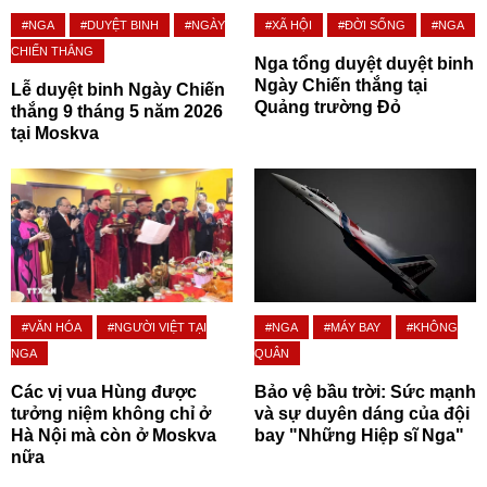
#NGA
#DUYỆT BINH
#NGÀY
#XÃ HỘI
#ĐỜI SỐNG
#NGA
CHIẾN THẮNG
Nga tổng duyệt duyệt binh
Ngày Chiến thắng tại
Lễ duyệt binh Ngày Chiến
Quảng trường Đỏ
thắng 9 tháng 5 năm 2026
tại Moskva
#VĂN HÓA
#NGƯỜI VIỆT TẠI
#NGA
#MÁY BAY
#KHÔNG
NGA
QUÂN
Các vị vua Hùng được
Bảo vệ bầu trời: Sức mạnh
tưởng niệm không chỉ ở
và sự duyên dáng của đội
Hà Nội mà còn ở Moskva
bay "Những Hiệp sĩ Nga"
nữa