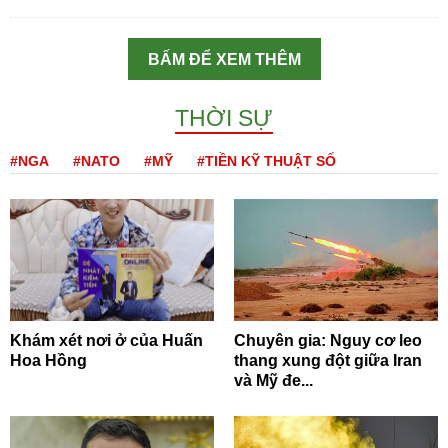
BẤM ĐỂ XEM THÊM
THỜI SỰ
#NGA
#NATO
#MỸ
#TIỀN KỸ THUẬT SỐ
Khám xét nơi ở của Huấn
Chuyên gia: Nguy cơ leo
Hoa Hồng
thang xung đột giữa Iran
và Mỹ đe...