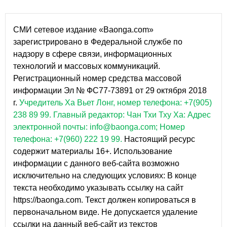
СМИ сетевое издание «Baonga.com»
зарегистрировано в Федеральной службе по
надзору в сфере связи, информационных
технологий и массовых коммуникаций.
Регистрационный номер средства массовой
информации Эл № ФС77-73891 от 29 октября 2018
г.
Учредитель Ха Вьет Лонг, номер телефона: +7(905)
238 89 99.
Главный редактор: Чан Тхи Тху Ха: Адрес
электронной почты: info@baonga.com; Номер
телефона: +7(960) 222 19 99.
Настоящий ресурс
содержит материалы 16+. Использование
информации с данного веб-сайта возможно
исключительно на следующих условиях: В конце
текста необходимо указывать ссылку на сайт
https://baonga.com. Текст должен копироваться в
первоначальном виде. Не допускается удаление
ссылки на данный веб-сайт из текстов