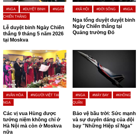
#NGA
#DUYỆT BINH
#NGÀY
#XÃ HỘI
#ĐỜI SỐNG
#NGA
CHIẾN THẮNG
Nga tổng duyệt duyệt binh
Ngày Chiến thắng tại
Lễ duyệt binh Ngày Chiến
Quảng trường Đỏ
thắng 9 tháng 5 năm 2026
tại Moskva
#VĂN HÓA
#NGƯỜI VIỆT TẠI
#NGA
#MÁY BAY
#KHÔNG
NGA
QUÂN
Các vị vua Hùng được
Bảo vệ bầu trời: Sức mạnh
tưởng niệm không chỉ ở
và sự duyên dáng của đội
Hà Nội mà còn ở Moskva
bay "Những Hiệp sĩ Nga"
nữa