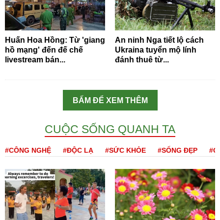
Huấn Hoa Hồng: Từ 'giang
An ninh Nga tiết lộ cách
hồ mạng' đến đế chế
Ukraina tuyển mộ lính
livestream bán...
đánh thuê từ...
BẤM ĐỂ XEM THÊM
CUỘC SỐNG QUANH TA
#CÔNG NGHỆ
#ĐỘC LẠ
#SỨC KHỎE
#SỐNG ĐẸP
#Q