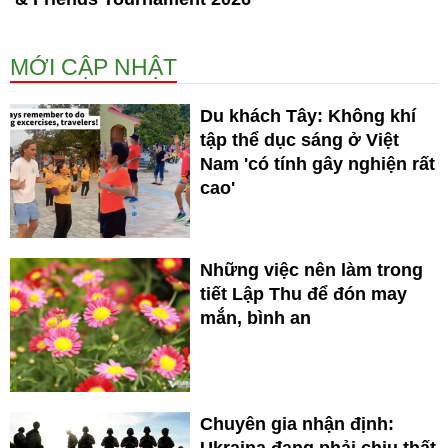
MỚI CẬP NHẬT
Du khách Tây: Không khí
tập thể dục sáng ở Việt
Nam 'có tính gây nghiện rất
cao'
Những việc nên làm trong
tiết Lập Thu để đón may
mắn, bình an
Chuyên gia nhận định:
Ukraina đang phải chịu thất