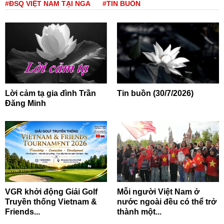
#ĐSQ VIỆT NAM TẠI NGA
#TIN BUỒN
Lời cảm tạ gia đình Trần
Tin buồn (30/7/2026)
Đăng Minh
VGR khởi động Giải Golf
Mỗi người Việt Nam ở
Truyền thống Vietnam &
nước ngoài đều có thể trở
Friends...
thành một...