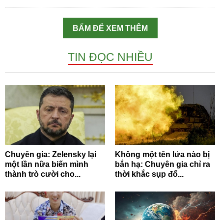
BẤM ĐỂ XEM THÊM
TIN ĐỌC NHIỀU
Chuyên gia: Zelensky lại
Không một tên lửa nào bị
một lần nữa biến mình
bắn hạ: Chuyên gia chỉ ra
thành trò cười cho...
thời khắc sụp đổ...