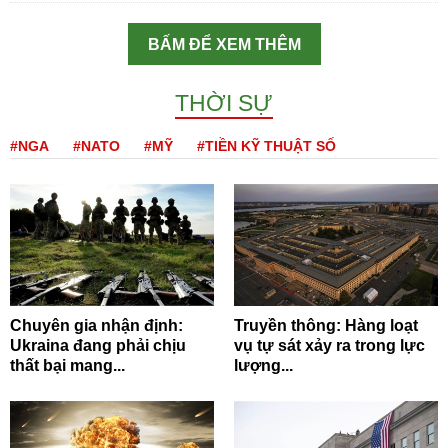
BẤM ĐỂ XEM THÊM
THỜI SỰ
#NGA
#NATO
#MỸ
#TIỀN KỸ THUẬT SỐ
Chuyên gia nhận định:
Truyền thông: Hàng loạt
Ukraina đang phải chịu
vụ tự sát xảy ra trong lực
thất bại mang...
lượng...