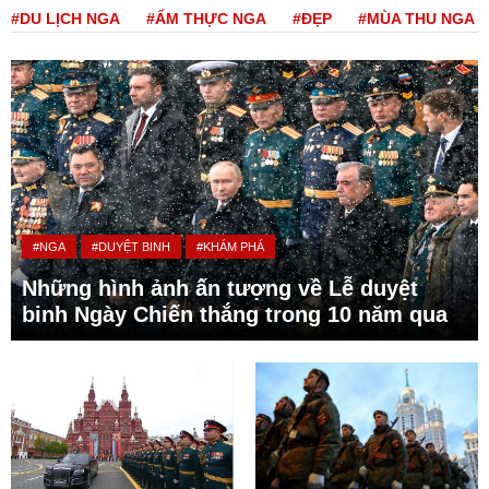
#DU LỊCH NGA
#ẨM THỰC NGA
#ĐẸP
#MÙA THU NGA
#NGA
#DUYỆT BINH
#KHÁM PHÁ
Những hình ảnh ấn tượng về Lễ duyệt
binh Ngày Chiến thắng trong 10 năm qua