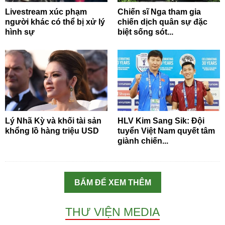
Livestream xúc phạm
Chiến sĩ Nga tham gia
người khác có thể bị xử lý
chiến dịch quân sự đặc
hình sự
biệt sống sót...
Lý Nhã Kỳ và khối tài sản
HLV Kim Sang Sik: Đội
khổng lồ hàng triệu USD
tuyển Việt Nam quyết tâm
giành chiến...
BẤM ĐỂ XEM THÊM
THƯ VIỆN MEDIA