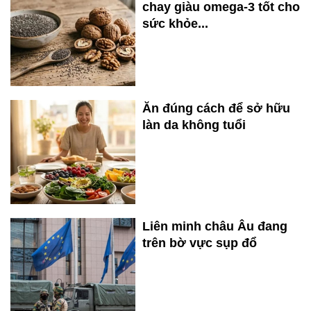
chay giàu omega-3 tốt cho
sức khỏe...
Ăn đúng cách để sở hữu
làn da không tuổi
Liên minh châu Âu đang
trên bờ vực sụp đổ