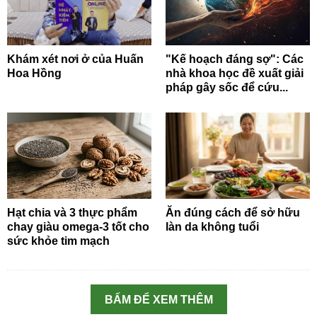
Khám xét nơi ở của Huấn
"Kế hoạch đáng sợ": Các
Hoa Hồng
nhà khoa học đề xuất giải
pháp gây sốc để cứu...
Hạt chia và 3 thực phẩm
Ăn đúng cách để sở hữu
chay giàu omega-3 tốt cho
làn da không tuổi
sức khỏe tim mạch
BẤM ĐỂ XEM THÊM