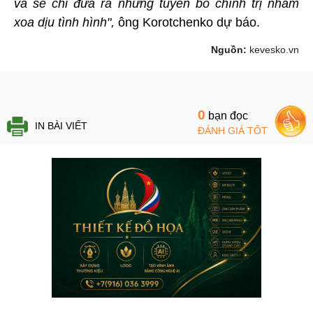
và sẽ chỉ đưa ra những tuyên bố chính trị nhằm
xoa dịu tình hình",
ông Korotchenko dự báo.
Nguồn:
kevesko.vn
0
bạn đọc
IN BÀI VIẾT
ĐÁNH GIÁ TỐT