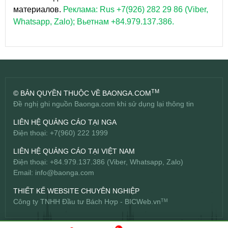
материалов.
Реклама: Rus +7(926) 282 29 86 (Viber,
Whatsapp, Zalo); Вьетнам +84.979.137.386.
TM
© BẢN QUYỀN THUỘC VỀ BAONGA.COM
Đề nghị ghi nguồn Baonga.com khi sử dụng lại thông tin
LIÊN HỆ QUẢNG CÁO TẠI NGA
Điện thoại: +7(960) 222 1999
LIÊN HỆ QUẢNG CÁO TẠI VIỆT NAM
Điện thoại: +84.979.137.386 (Viber, Whatsapp, Zalo)
Email:
info@baonga.com
THIẾT KẾ WEBSITE CHUYÊN NGHIỆP
Công ty TNHH Đầu tư Bách Hợp -
BICWeb.vn
TM