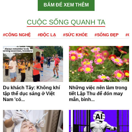
BẤM ĐỂ XEM THÊM
CUỘC SỐNG QUANH TA
#CÔNG NGHỆ
#ĐỘC LẠ
#SỨC KHỎE
#SỐNG ĐẸP
#Q
Du khách Tây: Không khí
Những việc nên làm trong
tập thể dục sáng ở Việt
tiết Lập Thu để đón may
Nam 'có...
mắn, bình...