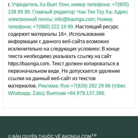
г.
Учредитель Ха Вьет Лонг, номер телефона: +7(905)
238 89 99.
Главный редактор: Чан Тхи Тху Ха: Адрес
электронной почты: info@baonga.com; Номер
телефона: +7(960) 222 19 99.
Настоящий ресурс
содержит материалы 16+. Использование
информации с данного веб-сайта возможно
исключительно на следующих условиях: В конце
текста необходимо указывать ссылку на сайт
https://baonga.com. Текст должен копироваться в
первоначальном виде. Не допускается удаление
ссылки на данный веб-сайт из текстов
материалов.
Реклама: Rus +7(926) 282 29 86 (Viber,
Whatsapp, Zalo); Вьетнам +84.979.137.386.
TM
© BẢN QUYỀN THUỘC VỀ BAONGA.COM