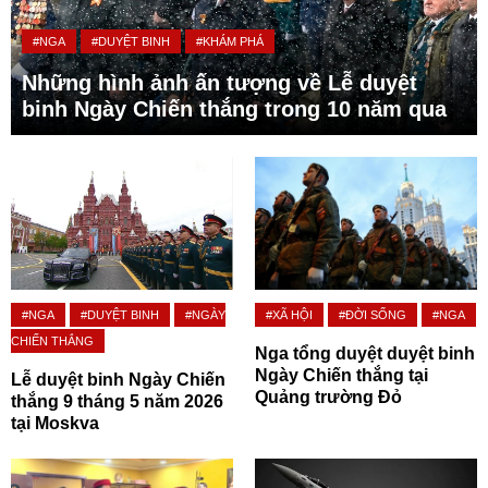
#NGA
#DUYỆT BINH
#KHÁM PHÁ
Những hình ảnh ấn tượng về Lễ duyệt
binh Ngày Chiến thắng trong 10 năm qua
#NGA
#DUYỆT BINH
#NGÀY
#XÃ HỘI
#ĐỜI SỐNG
#NGA
CHIẾN THẮNG
Nga tổng duyệt duyệt binh
Ngày Chiến thắng tại
Lễ duyệt binh Ngày Chiến
Quảng trường Đỏ
thắng 9 tháng 5 năm 2026
tại Moskva