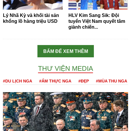
Lý Nhã Kỳ và khối tài sản
HLV Kim Sang Sik: Đội
khổng lồ hàng triệu USD
tuyển Việt Nam quyết tâm
giành chiến...
BẤM ĐỂ XEM THÊM
THƯ VIỆN MEDIA
#DU LỊCH NGA
#ẨM THỰC NGA
#ĐẸP
#MÙA THU NGA