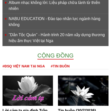
Album nhạc không lời: Liệu pháp chữa lành từ thiên
nhiên
NABU EDUCATION - Đào tạo nhân lực ngành hàng
không
''Dân Tộc Quán'' - Hành trình 20 năm xây dựng thương
hiệu ẩm thực Việt tại Nga
CỘNG ĐỒNG
#ĐSQ VIỆT NAM TẠI NGA
#TIN BUỒN
Lời cảm tạ gia đình Trần
Tin buồn (30/7/2026)