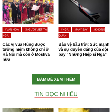
#VĂN HÓA
#NGƯỜI VIỆT TẠI
#NGA
#MÁY BAY
#KHÔNG
NGA
QUÂN
Các vị vua Hùng được
Bảo vệ bầu trời: Sức mạnh
tưởng niệm không chỉ ở
và sự duyên dáng của đội
Hà Nội mà còn ở Moskva
bay "Những Hiệp sĩ Nga"
nữa
BẤM ĐỂ XEM THÊM
TIN ĐỌC NHIỀU