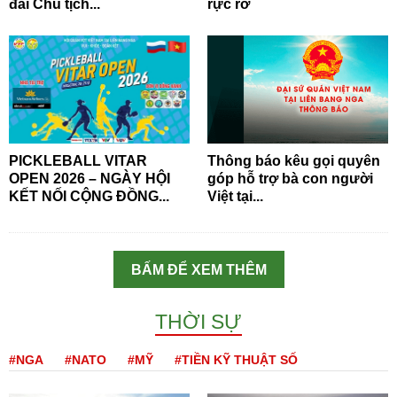
đài Chủ tịch...
rực rỡ
PICKLEBALL VITAR
Thông báo kêu gọi quyên
OPEN 2026 – NGÀY HỘI
góp hỗ trợ bà con người
KẾT NỐI CỘNG ĐỒNG...
Việt tại...
BẤM ĐỂ XEM THÊM
THỜI SỰ
#NGA
#NATO
#MỸ
#TIỀN KỸ THUẬT SỐ