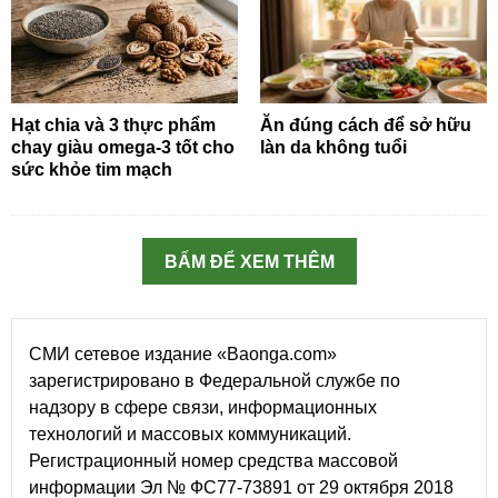
Hạt chia và 3 thực phẩm
Ăn đúng cách để sở hữu
chay giàu omega-3 tốt cho
làn da không tuổi
sức khỏe tim mạch
BẤM ĐỂ XEM THÊM
СМИ сетевое издание «Baonga.com»
зарегистрировано в Федеральной службе по
надзору в сфере связи, информационных
технологий и массовых коммуникаций.
Регистрационный номер средства массовой
информации Эл № ФС77-73891 от 29 октября 2018