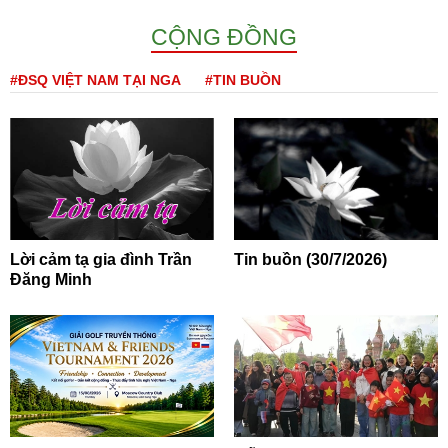
CỘNG ĐỒNG
#ĐSQ VIỆT NAM TẠI NGA
#TIN BUỒN
Lời cảm tạ gia đình Trần
Tin buồn (30/7/2026)
Đăng Minh