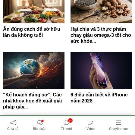
Ăn đúng cách để sở hữu
Hạt chia và 3 thực phẩm
làn da không tuổi
chay giàu omega-3 tốt cho
sức khỏe...
"Kế hoạch đáng sợ": Các
6 điều cần biết về iPhone
nhà khoa học đề xuất giải
năm 2028
pháp gây...
4+
Chia sẻ
Bình luận
Tin mới
Video
Chuyên mục
BẤM ĐỂ XEM THÊM