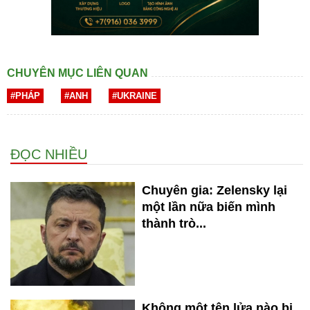
CHUYÊN MỤC LIÊN QUAN
#PHÁP
#ANH
#UKRAINE
ĐỌC NHIỀU
Chuyên gia: Zelensky lại
một lần nữa biến mình
thành trò...
Không một tên lửa nào bị