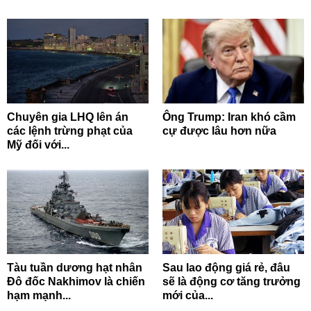
Chuyên gia LHQ lên án
Ông Trump: Iran khó cầm
các lệnh trừng phạt của
cự được lâu hơn nữa
Mỹ đối với...
Tàu tuần dương hạt nhân
Sau lao động giá rẻ, đâu
Đô đốc Nakhimov là chiến
sẽ là động cơ tăng trưởng
hạm mạnh...
mới của...