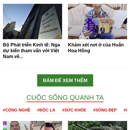
Bộ Phát triển Kinh tế: Nga
Khám xét nơi ở của Huấn
dự kiến tham vấn với Việt
Hoa Hồng
Nam về...
BẤM ĐỂ XEM THÊM
CUỘC SỐNG QUANH TA
#CÔNG NGHỆ
#ĐỘC LẠ
#SỨC KHỎE
#SỐNG ĐẸP
#Q