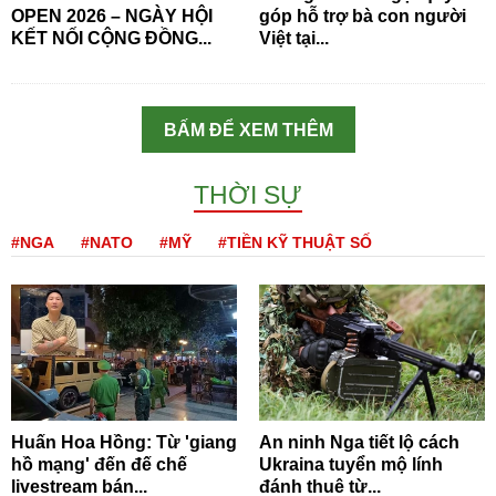
OPEN 2026 – NGÀY HỘI
góp hỗ trợ bà con người
KẾT NỐI CỘNG ĐỒNG...
Việt tại...
BẤM ĐỂ XEM THÊM
THỜI SỰ
#NGA
#NATO
#MỸ
#TIỀN KỸ THUẬT SỐ
Huấn Hoa Hồng: Từ 'giang
An ninh Nga tiết lộ cách
hồ mạng' đến đế chế
Ukraina tuyển mộ lính
livestream bán...
đánh thuê từ...