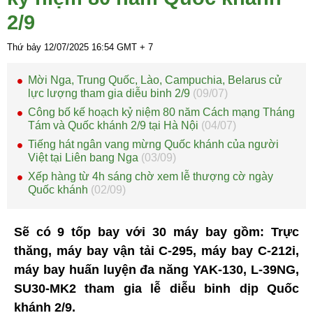
2/9
Thứ bảy 12/07/2025
16:54
GMT + 7
Mời Nga, Trung Quốc, Lào, Campuchia, Belarus cử
lực lượng tham gia diễu binh 2/9
(09/07)
Công bố kế hoạch kỷ niệm 80 năm Cách mạng Tháng
Tám và Quốc khánh 2/9 tại Hà Nội
(04/07)
Tiếng hát ngân vang mừng Quốc khánh của người
Việt tại Liên bang Nga
(03/09)
Xếp hàng từ 4h sáng chờ xem lễ thượng cờ ngày
Quốc khánh
(02/09)
Sẽ có 9 tốp bay với 30 máy bay gồm: Trực
thăng, máy bay vận tải C-295, máy bay C-212i,
máy bay huấn luyện đa năng YAK-130, L-39NG,
SU30-MK2 tham gia lễ diễu binh dịp Quốc
khánh 2/9.