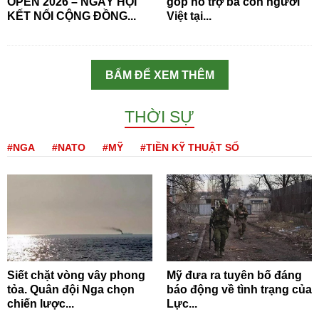
OPEN 2026 – NGÀY HỘI
góp hỗ trợ bà con người
KẾT NỐI CỘNG ĐỒNG...
Việt tại...
BẤM ĐỂ XEM THÊM
THỜI SỰ
#NGA
#NATO
#MỸ
#TIỀN KỸ THUẬT SỐ
Siết chặt vòng vây phong
Mỹ đưa ra tuyên bố đáng
tỏa. Quân đội Nga chọn
báo động về tình trạng của
chiến lược...
Lực...