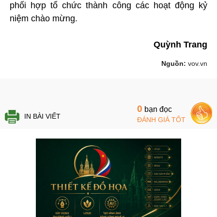
phối hợp tổ chức thành công các hoạt động kỷ
niệm chào mừng.
Quỳnh Trang
Nguồn:
vov.vn
0
bạn đọc
IN BÀI VIẾT
ĐÁNH GIÁ TỐT