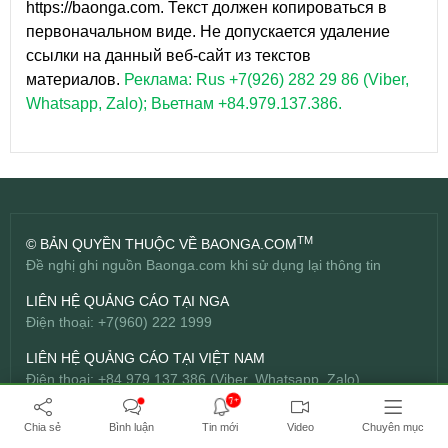
https://baonga.com. Текст должен копироваться в
первоначальном виде. Не допускается удаление
ссылки на данный веб-сайт из текстов
материалов.
Реклама: Rus +7(926) 282 29 86 (Viber,
Whatsapp, Zalo); Вьетнам +84.979.137.386.
TM
© BẢN QUYỀN THUỘC VỀ BAONGA.COM
Đề nghị ghi nguồn Baonga.com khi sử dụng lại thông tin
LIÊN HỆ QUẢNG CÁO TẠI NGA
Điện thoại: +7(960) 222 1999
LIÊN HỆ QUẢNG CÁO TẠI VIỆT NAM
Điện thoại: +84.979.137.386 (Viber, Whatsapp, Zalo)
Email:
info@baonga.com
7+
Chia sẻ
Bình luận
Tin mới
Video
Chuyên mục
THIẾT KẾ WEBSITE CHUYÊN NGHIỆP