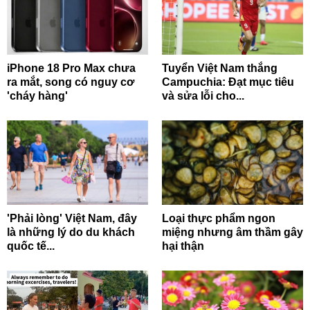
iPhone 18 Pro Max chưa
Tuyển Việt Nam thắng
ra mắt, song có nguy cơ
Campuchia: Đạt mục tiêu
'cháy hàng'
và sửa lỗi cho...
'Phải lòng' Việt Nam, đây
Loại thực phẩm ngon
là những lý do du khách
miệng nhưng âm thầm gây
quốc tế...
hại thận