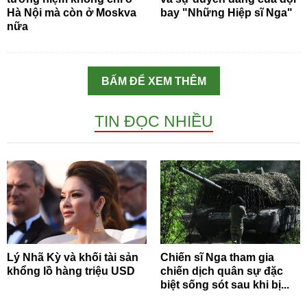
Hà Nội mà còn ở Moskva
bay "Những Hiệp sĩ Nga"
nữa
BẤM ĐỂ XEM THÊM
TIN ĐỌC NHIỀU
Lý Nhã Kỳ và khối tài sản
Chiến sĩ Nga tham gia
khổng lồ hàng triệu USD
chiến dịch quân sự đặc
biệt sống sót sau khi bị...