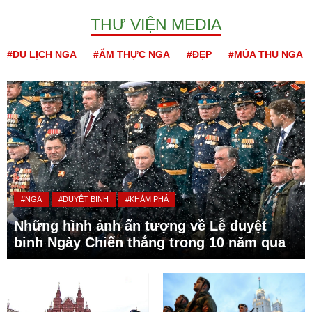
THƯ VIỆN MEDIA
#DU LỊCH NGA
#ẨM THỰC NGA
#ĐẸP
#MÙA THU NGA
#NGA
#DUYỆT BINH
#KHÁM PHÁ
Những hình ảnh ấn tượng về Lễ duyệt
binh Ngày Chiến thắng trong 10 năm qua