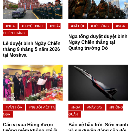
#NGA
#DUYỆT BINH
#NGÀY
#XÃ HỘI
#ĐỜI SỐNG
#NGA
CHIẾN THẮNG
Nga tổng duyệt duyệt binh
Ngày Chiến thắng tại
Lễ duyệt binh Ngày Chiến
Quảng trường Đỏ
thắng 9 tháng 5 năm 2026
tại Moskva
#VĂN HÓA
#NGƯỜI VIỆT TẠI
#NGA
#MÁY BAY
#KHÔNG
NGA
QUÂN
Các vị vua Hùng được
Bảo vệ bầu trời: Sức mạnh
tưởng niệm không chỉ ở
và sự duyên dáng của đội