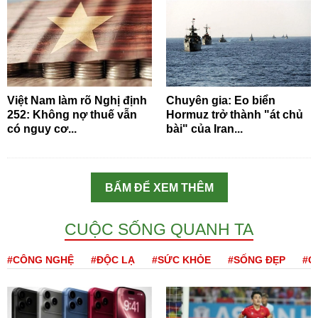
Việt Nam làm rõ Nghị định
Chuyên gia: Eo biển
252: Không nợ thuế vẫn
Hormuz trở thành "át chủ
có nguy cơ...
bài" của Iran...
BẤM ĐỂ XEM THÊM
CUỘC SỐNG QUANH TA
#CÔNG NGHỆ
#ĐỘC LẠ
#SỨC KHỎE
#SỐNG ĐẸP
#Q