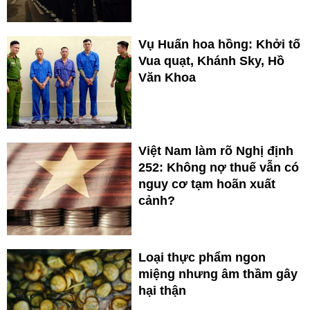
Vụ Huấn hoa hồng: Khởi tố
Vua quạt, Khánh Sky, Hồ
Văn Khoa
Việt Nam làm rõ Nghị định
252: Không nợ thuế vẫn có
nguy cơ tạm hoãn xuất
cảnh?
Loại thực phẩm ngon
miệng nhưng âm thầm gây
hại thận