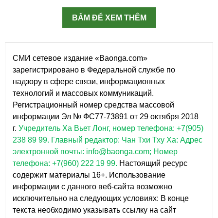
BẤM ĐỂ XEM THÊM
СМИ сетевое издание «Baonga.com»
зарегистрировано в Федеральной службе по
надзору в сфере связи, информационных
технологий и массовых коммуникаций.
Регистрационный номер средства массовой
информации Эл № ФС77-73891 от 29 октября 2018
г.
Учредитель Ха Вьет Лонг, номер телефона: +7(905)
238 89 99.
Главный редактор: Чан Тхи Тху Ха: Адрес
электронной почты: info@baonga.com; Номер
телефона: +7(960) 222 19 99.
Настоящий ресурс
содержит материалы 16+. Использование
информации с данного веб-сайта возможно
исключительно на следующих условиях: В конце
текста необходимо указывать ссылку на сайт