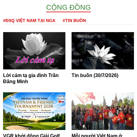
CỘNG ĐỒNG
#ĐSQ VIỆT NAM TẠI NGA
#TIN BUỒN
Lời cảm tạ gia đình Trần
Tin buồn (30/7/2026)
Đăng Minh
VGR khởi động Giải Golf
Mỗi người Việt Nam ở